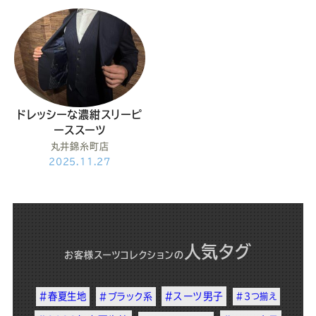
Youtube
Facebook
Twitter
Instagram
LINE
ドレッシーな濃紺スリーピ
ーススーツ
丸井錦糸町店
2025.11.27
人気タグ
お客様スーツコレクション
の
#春夏生地
#スーツ男子
#ブラック系
#3つ揃え