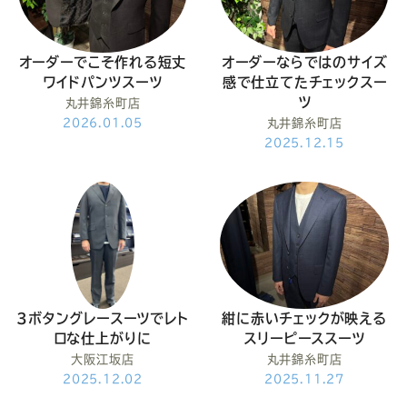
ー
ー
ー
ー
ー
ス
ス
ス
ス
ス
オーダーでこそ作れる短丈
オーダーならではのサイズ
ワイドパンツスーツ
感で仕立てたチェックスー
ー
ー
ー
ー
ー
ツ
丸井錦糸町店
2026.01.05
丸井錦糸町店
2025.12.15
ツ
ツ
ツ
ツ
ツ
SADA
SADA
SADA
SADA
SADA
の
の
の
の
の
公
公
公
公
公
3ボタングレースーツでレト
紺に赤いチェックが映える
ロな仕上がりに
スリーピーススーツ
式
式
式
式
式
大阪江坂店
丸井錦糸町店
2025.12.02
2025.11.27