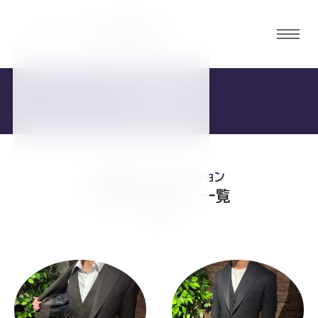
グロ
ーバ
ルメ
STORE
ニュ
店舗・ご予約
ーボ
タン
お客様スーツコレクション
オ
オ
オ
オ
オ
「#2025AW」 一覧
5件
ー
ー
ー
ー
ー
ダ
ダ
ダ
ダ
ダ