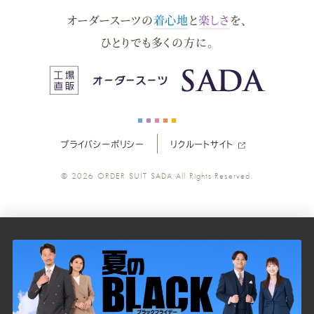
オーダースーツの
着心地
と
楽しさ
を、
ー
ー
ー
ー
ー
ひとりでも多くの方に。
ス
ス
ス
ス
ス
ー
ー
ー
ー
ー
プライバシーポリシー
リクルートサイト
ツ
ツ
ツ
ツ
ツ
© 2026
ORDER SUIT SADA
All Rights Reserved.
SADA
SADA
SADA
SADA
SADA
の
の
の
の
の
公
公
公
公
公