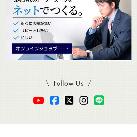
ク
。
Follow Us
SADAをフォロー
オ
オ
オ
オ
オ
ー
ー
ー
ー
ー
ダ
ダ
ダ
ダ
ダ