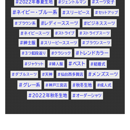
#2022年春夏生地
#スーツ女子
#ジェントルマン
#ネイビー・ブルー系
#スリーピース
#セットアップ
#レディーススーツ
#ビジネススーツ
#ブラウン系
#ネイビースーツ
#ストライプ
#ストライプスーツ
#紳士服
#スリーピーススーツ
#ブラウンスーツ
#トレンドカラー
#3つ釦段返り
#クラシック
#ベスト
#ジャケット
#婦人服
#結婚式
#メンズスーツ
#ダブルスーツ
#天神
#仙台西多賀店
#グレー系
#秋冬生地
#神戸三宮店
#成人式
#2022年秋冬生地
#オーダーシャツ