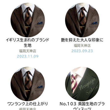
Youtube
Facebook
Twitter
Instagram
LINE
イギリス生まれのブランド
艶を抑えた大人な印象に
生地
福岡天神店
福岡天神店
2023.09.23
2023.11.09
ワンランク上の仕上がり
No.103 英国生地のブラ
ウンスーツ
福岡天神店