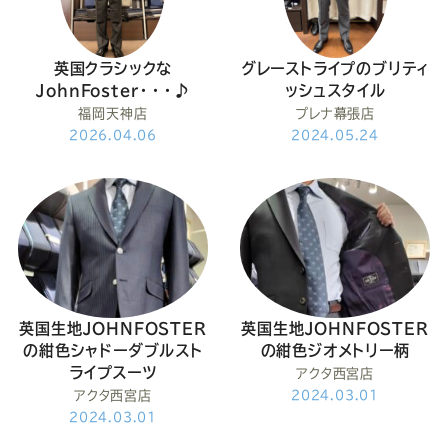
ー
ー
ー
ー
ー
ス
ス
ス
ス
ス
英国クラシックな
グレーストライプのブリティ
JohnFoster・・・♪
ッシュスタイル
ー
ー
ー
ー
ー
福岡天神店
プレナ幕張店
2026.04.06
2024.05.24
ツ
ツ
ツ
ツ
ツ
SADA
SADA
SADA
SADA
SADA
の
の
の
の
の
英国生地JOHNFOSTER
英国生地JOHNFOSTER
公
公
公
公
公
の紺色シャドーダブルスト
の紺色ジオメトリー柄
ライプスーツ
アクタ西宮店
式
式
式
式
式
アクタ西宮店
2024.03.01
2024.03.01