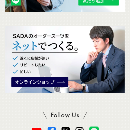
チ
ェ
ッ
ク
。
Follow Us
SADAをフォロー