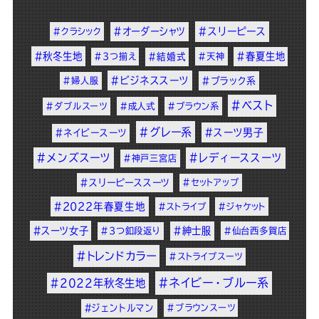
#オーダーシャツ
#スリーピース
#クラシック
#秋冬生地
#春夏生地
#3つ揃え
#結婚式
#天神
#ビジネススーツ
#婦人服
#ブラック系
#ベスト
#ダブルスーツ
#成人式
#ブラウン系
#グレー系
#スーツ男子
#ネイビースーツ
#メンズスーツ
#レディーススーツ
#神戸三宮店
#スリーピーススーツ
#セットアップ
#2022年春夏生地
#ストライプ
#ジャケット
#スーツ女子
#紳士服
#3つ釦段返り
#仙台西多賀店
#トレンドカラー
#ストライプスーツ
#ネイビー・ブルー系
#2022年秋冬生地
#ジェントルマン
#ブラウンスーツ