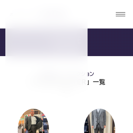
グロ
ーバ
ルメ
STORE
ニュ
店舗・ご予約
ーボ
タン
お客様スーツコレクション
オ
オ
オ
オ
オ
「#JOHNFOSTER」 一覧
9件
ー
ー
ー
ー
ー
ダ
ダ
ダ
ダ
ダ