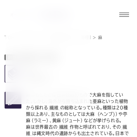
グロ
ーバ
ルメ
TOP
>
用語集 一覧
>
用語集 あ～わ
あ行
>
麻
ニュ
ーボ
用語集 あ～わ
あ行
タン
麻
あさ
読み方
オ
オ
オ
オ
オ
麻はもともとは日本独自のもので大麻を指してい
ー
ー
ー
ー
ー
た。しかし、海外から持ち込まれた亜麻といった植物
から採れる
繊維
の総称となっている。種類は20種
類以上あり、主なものとしては大麻 （ヘンプ)）や苧
ダ
ダ
ダ
ダ
ダ
麻（ラミー）、黄麻（ジュート）などが挙げられる。
麻は世界最古の
繊維
作物と呼ばれており、その
繊
維
は縄文時代の遺跡からも出土されている。日本で