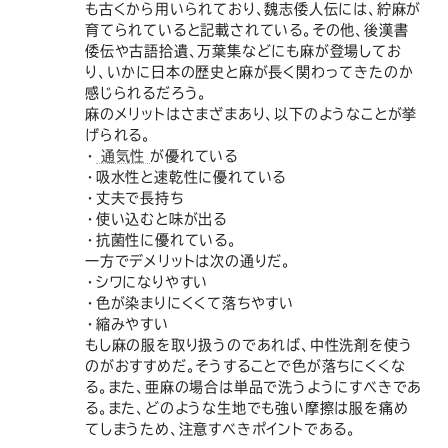
ー
ー
ー
ー
ー
も古くから用いられており、魏志倭人伝には、紵麻が
育てられていると記載されている。その他、後漢書
倭伝や古語拾遺、万葉集などにも麻が登場してお
ス
ス
ス
ス
ス
り、いかに日本の歴史と麻が長く関わってきたのか
感じられるだろう。
ー
ー
ー
ー
ー
麻のメリットはさまざまあり、以下のようなことが挙
げられる。
・
通気性
が優れている
ツ
ツ
ツ
ツ
ツ
・吸水性と速乾性に優れている
・丈夫で長持ち
・使い込むと味が出る
SADA
SADA
SADA
SADA
SADA
・抗菌性に優れている。
一方でデメリットは次の通りだ。
の
の
の
の
の
・シワになりやすい
・色が染まりにくくて落ちやすい
・縮みやすい
公
公
公
公
公
もし麻の服を取り扱うのであれば、中性洗剤を使う
のがおすすめだ。そうすることで色が落ちにくくな
る。また、亜麻の場合は単品で洗うようにすべきであ
式
式
式
式
式
る。また、どのような生地でも強い摩擦は服を痛め
てしまうため、注意すべきポイントである。