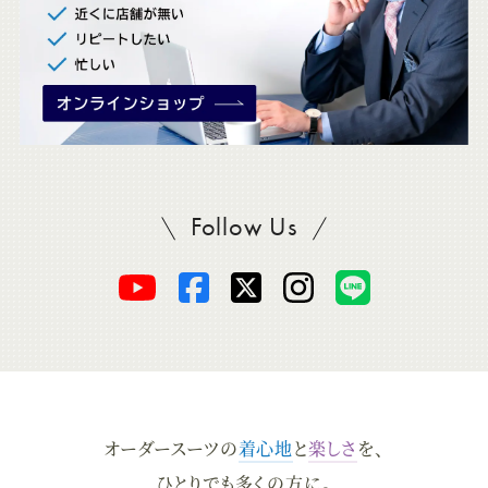
Follow Us
SADAをフォロー
オ
オ
オ
オ
オ
ー
ー
ー
ー
ー
ダ
ダ
ダ
ダ
ダ
オーダースーツの
着心地
と
楽しさ
を、
ー
ー
ー
ー
ー
ひとりでも多くの方に。