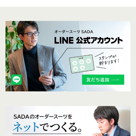
Youtube
Facebook
Twitter
Instagram
LINE
こ
ち
ら
も
チ
ェ
ッ
ク
。