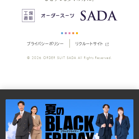
ス
ス
ス
ス
ス
ー
ー
ー
ー
ー
プライバシーポリシー
リクルートサイト
ツ
ツ
ツ
ツ
ツ
© 2026
ORDER SUIT SADA
All Rights Reserved.
SADA
SADA
SADA
SADA
SADA
の
の
の
の
の
公
公
公
公
公
式
式
式
式
式
Youtube
Facebook
Twitter
Instagr
LINE