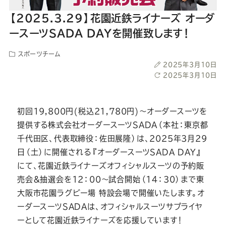
ー
ー
ー
ー
ー
【2025.3.29】花園近鉄ライナーズ オーダ
ス
ス
ス
ス
ス
ースーツSADA DAYを開催致します！
スポーツチーム
ー
ー
ー
ー
ー
投
2025年3月10日
稿
最
2025年3月10日
ツ
ツ
ツ
ツ
ツ
日
終
更
新
初回19,800円(税込21,780円)～オーダースーツを
SADA
SADA
SADA
SADA
SADA
日
提供する株式会社オーダースーツSADA（本社：東京都
千代田区、代表取締役：佐田展隆）は、2025年3月29
の
の
の
の
の
日（土）に開催される『オーダースーツSADA DAY』
にて、花園近鉄ライナーズオフィシャルスーツの予約販
公
公
公
公
公
売会＆抽選会を12：00～試合開始（14：30）まで東
大阪市花園ラグビー場 特設会場で開催いたします。オ
式
式
式
式
式
ーダースーツSADAは、オフィシャルスーツサプライヤ
ーとして花園近鉄ライナーズを応援しています！