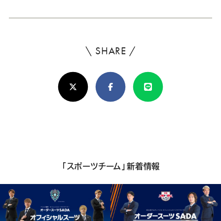
\ SHARE /
よ
ろ
X(Twitter)
Facebook
Line
し
け
れ
ば
シ
「スポーツチーム」新着情報
ェ
ア
し