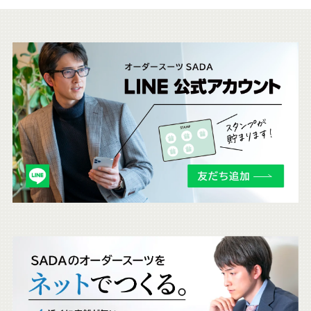
こ
ち
ら
も
チ
ェ
ッ
ク
。