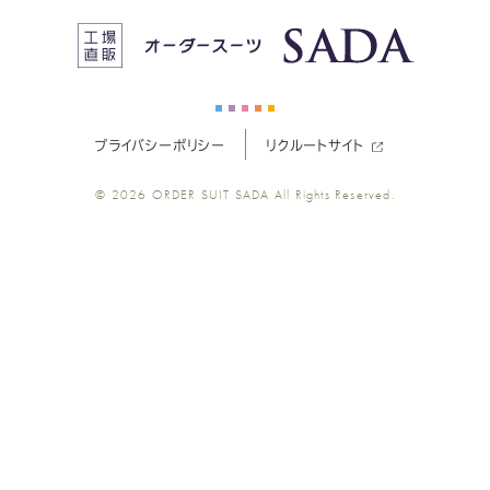
ス
ス
ス
ス
ス
ー
ー
ー
ー
ー
プライバシーポリシー
リクルートサイト
ツ
ツ
ツ
ツ
ツ
© 2026
ORDER SUIT SADA
All Rights Reserved.
SADA
SADA
SADA
SADA
SADA
の
の
の
の
の
公
公
公
公
公
式
式
式
式
式
Youtube
Facebook
Twitter
Instagr
LINE