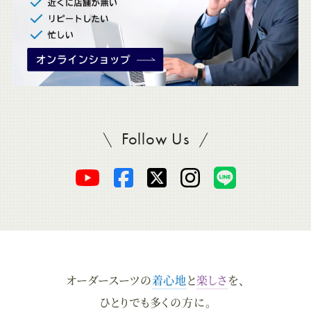
Follow Us
SADAをフォロー
オ
オ
オ
オ
オ
ー
ー
ー
ー
ー
ダ
ダ
ダ
ダ
ダ
オーダースーツの
着心地
と
楽しさ
を、
ー
ー
ー
ー
ー
ひとりでも多くの方に。