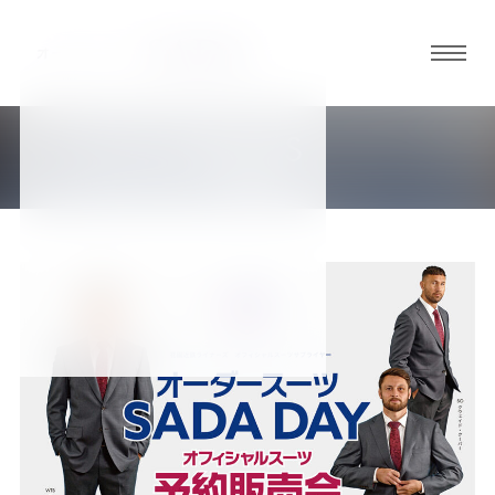
グロ
ーバ
ルメ
NEWS
ニュ
新着情報
ーボ
タン
オ
オ
オ
オ
オ
ー
ー
ー
ー
ー
ダ
ダ
ダ
ダ
ダ