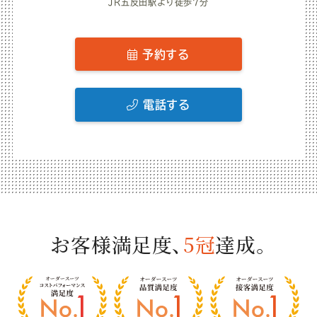
JR五反田駅より徒歩7分
予約する
電話する
お客様満足度、
5冠
達成。
お
客
様