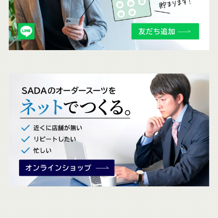
も
チ
ェ
ッ
ク
。