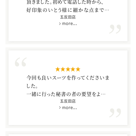
頂きました。初めて電話した時から、
Youtube
Facebook
Twitter
Instagram
LINE
好印象のいとう様に細かな点まで丁
寧に教えて頂き、本当に感謝しており
五反田店
more...
ます。
また、機会がありましたらお願い致しま
す。
星5つ
今回も良いスーツを作ってくださいま
した。
一緒に行った秘書の者の要望をよろし
くお願い致します。
五反田店
more...
スーツ佐田様の実力の発揮しどころと
思いますので。
サッポロビール株式会社