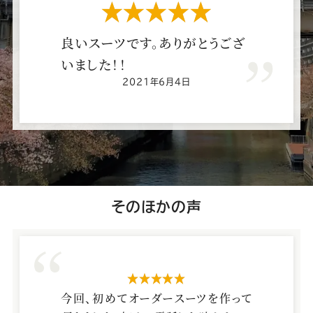
ー
ー
ー
ー
ー
星5つ
ス
ス
ス
ス
ス
良
い
ス
ー
ツ
で
す
。
あ
り
が
と
う
ご
ざ
い
ま
し
た
！
！
ー
ー
ー
ー
ー
2021年6月4日
ツ
ツ
ツ
ツ
ツ
SADA
SADA
SADA
SADA
SADA
の
の
の
の
の
五
そのほかの声
反
公
公
公
公
公
田
店
式
式
式
式
式
星5つ
の
今回、初めてオーダースーツを作って