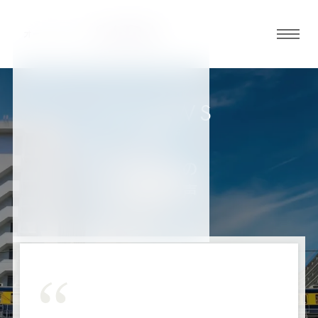
グロ
ーバ
ルメ
ニュ
REVIEWS
ーボ
お客様の声
タン
五反田店の
お客様の声
オ
オ
オ
オ
オ
ー
ー
ー
ー
ー
ダ
ダ
ダ
ダ
ダ