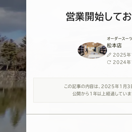
営業開始してお
オーダースーツ
松本店
投
2025年
稿
最
2024年
日
終
更
新
この記事の内容は、
2025年1月
日
公開から1年以上経過していま