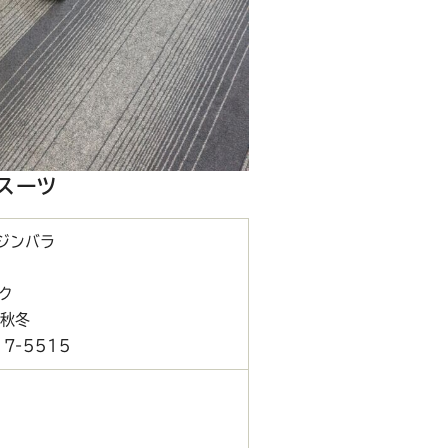
スーツ
ジンバラ
ク
 秋冬
7-5515