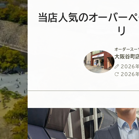
当店人気のオーバーぺ
リ
オーダースー
大阪谷町
投
2026
稿
最
2026
日
終
更
新
日