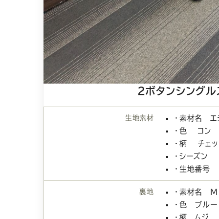
2ボタンシングル
生地素材
・素材名 エ
・色 コン
・柄 チェッ
・シーズン
・生地番号 
裏地
・素材名 Ｍ
・色 ブルー
・柄 ムジ