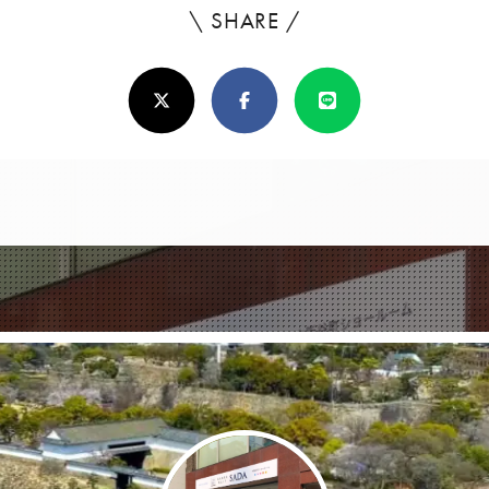
\ SHARE /
よ
ろ
X(Twitter)
Facebook
Line
し
け
れ
ば
シ
ェ
ア
し
て
く