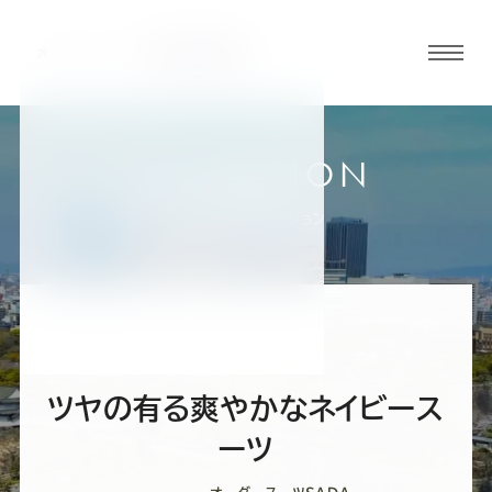
グロ
ーバ
ルメ
ニュ
COLLECTION
ーボ
大阪谷町店
お客様スーツコレクション
タン
オ
オ
オ
オ
オ
ー
ー
ー
ー
ー
ツヤの有る爽やかなネイビース
ダ
ダ
ダ
ダ
ダ
ーツ