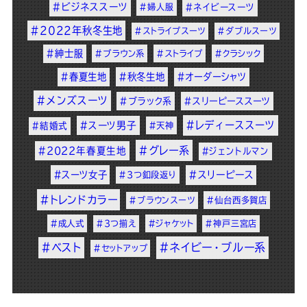
#ビジネススーツ
#婦人服
#ネイビースーツ
#2022年秋冬生地
#ストライプスーツ
#ダブルスーツ
#紳士服
#ブラウン系
#ストライプ
#クラシック
#春夏生地
#秋冬生地
#オーダーシャツ
#メンズスーツ
#ブラック系
#スリーピーススーツ
#レディーススーツ
#スーツ男子
#結婚式
#天神
#グレー系
#2022年春夏生地
#ジェントルマン
#スーツ女子
#スリーピース
#3つ釦段返り
#トレンドカラー
#ブラウンスーツ
#仙台西多賀店
#成人式
#3つ揃え
#ジャケット
#神戸三宮店
#ベスト
#ネイビー・ブルー系
#セットアップ