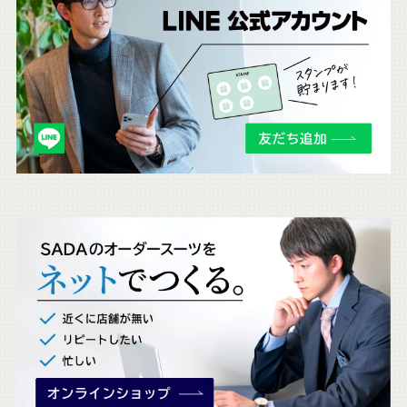
ち
ら
も
チ
ェ
ッ
ク
。