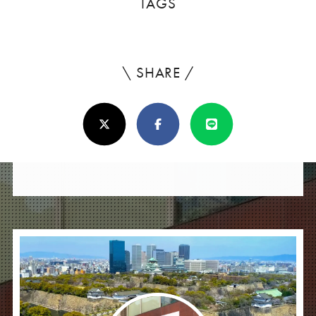
TAGS
\ SHARE /
よ
ろ
X(Twitter)
Facebook
Line
し
け
れ
ば
シ
ェ
ア
し