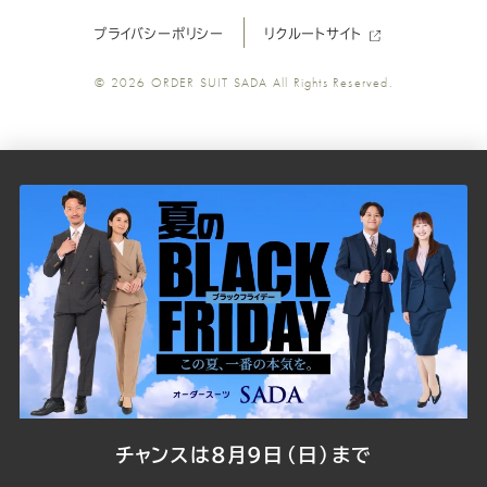
プライバシーポリシー
リクルートサイト
ツ
ツ
ツ
ツ
ツ
© 2026
ORDER SUIT SADA
All Rights Reserved.
SADA
SADA
SADA
SADA
SADA
の
の
の
の
の
公
公
公
公
公
式
式
式
式
式
Youtube
Facebook
Twitter
Instagr
LINE
チャンスは8月9日（日）まで