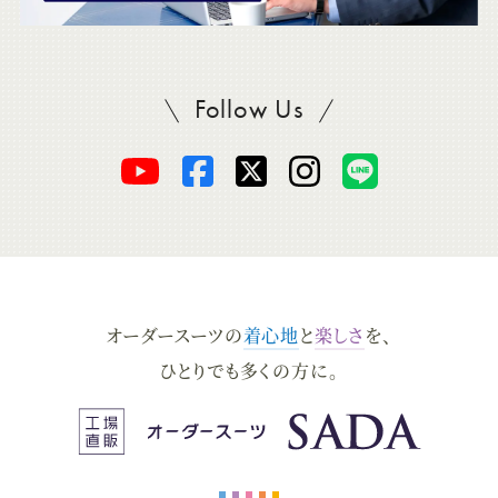
Follow Us
SADAをフォロー
オ
オ
オ
オ
オ
ー
ー
ー
ー
ー
ダ
ダ
ダ
ダ
ダ
オーダースーツの
着心地
と
楽しさ
を、
ー
ー
ー
ー
ー
ひとりでも多くの方に。
ス
ス
ス
ス
ス
ー
ー
ー
ー
ー