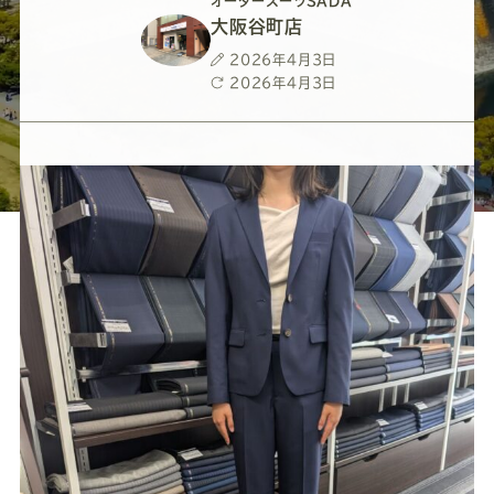
ー
ー
ー
ー
ー
オーダースーツSADA
大阪谷町店
ス
ス
ス
ス
ス
投
2026年4月3日
稿
最
2026年4月3日
日
終
ー
ー
ー
ー
ー
更
新
日
ツ
ツ
ツ
ツ
ツ
SADA
SADA
SADA
SADA
SADA
の
の
の
の
の
公
公
公
公
公
式
式
式
式
式