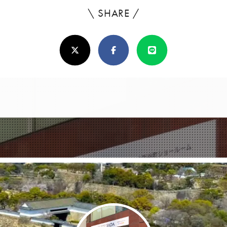
\ SHARE /
よ
ろ
X(Twitter)
Facebook
Line
し
け
れ
ば
シ
ェ
ア
し
て
く