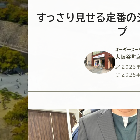
すっきり見せる定番の
プ
オーダースー
大阪谷町
投
2026
稿
最
2026
日
終
更
新
日