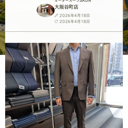
ー
ー
ー
ー
ー
オーダースーツSADA
大阪谷町店
ス
ス
ス
ス
ス
投
2026年4月18日
稿
最
2026年4月18日
日
終
ー
ー
ー
ー
ー
更
新
日
ツ
ツ
ツ
ツ
ツ
SADA
SADA
SADA
SADA
SADA
の
の
の
の
の
公
公
公
公
公
式
式
式
式
式