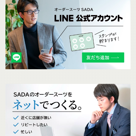
こ
ち
ら
も
チ
ェ
ッ
ク
。