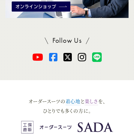
Follow Us
SADAをフォロー
オ
オ
オ
オ
オ
ー
ー
ー
ー
ー
ダ
ダ
ダ
ダ
ダ
オーダースーツの
着心地
と
楽しさ
を、
ー
ー
ー
ー
ー
ひとりでも多くの方に。
ス
ス
ス
ス
ス