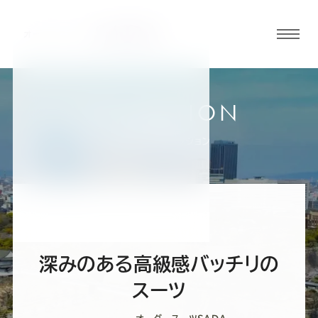
グロ
ーバ
ルメ
ニュ
COLLECTION
ーボ
大阪谷町店
お客様スーツコレクション
タン
オ
オ
オ
オ
オ
ー
ー
ー
ー
ー
深みのある高級感バッチリの
ダ
ダ
ダ
ダ
ダ
スーツ