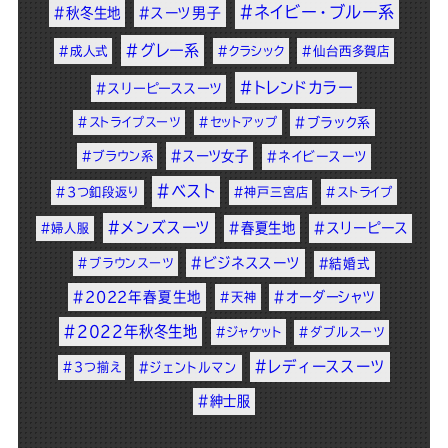
#ネイビー・ブルー系
#秋冬生地
#スーツ男子
#グレー系
#成人式
#クラシック
#仙台西多賀店
#トレンドカラー
#スリーピーススーツ
#ストライプスーツ
#セットアップ
#ブラック系
#スーツ女子
#ブラウン系
#ネイビースーツ
#ベスト
#3つ釦段返り
#神戸三宮店
#ストライプ
#メンズスーツ
#春夏生地
#スリーピース
#婦人服
#ビジネススーツ
#ブラウンスーツ
#結婚式
#2022年春夏生地
#オーダーシャツ
#天神
#2022年秋冬生地
#ジャケット
#ダブルスーツ
#レディーススーツ
#3つ揃え
#ジェントルマン
#紳士服