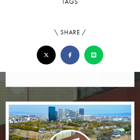
TAGS
\ SHARE /
よ
ろ
X(Twitter)
Facebook
Line
し
け
れ
ば
シ
ェ
ア
し