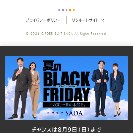
ー
ー
ー
ー
ー
プライバシーポリシー
リクルートサイト
ツ
ツ
ツ
ツ
ツ
© 2026
ORDER SUIT SADA
All Rights Reserved.
SADA
SADA
SADA
SADA
SADA
の
の
の
の
の
公
公
公
公
公
式
式
式
式
式
Youtube
Facebook
Twitter
Instagr
LINE
チャンスは8月9日（日）まで