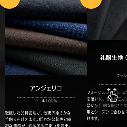
礼服生地
ウール
アンジェリコ
フォーマルシーンにふ
る装いに。撥水加工が
ウール100%
祭に実用的な服地です
用とシーズンに合わせ
徹底した品質管理が、伝統の柔らかな
けます。
手触りを叶えます。鮮やかな発色と繊
細な質感が、気品ある佇まいを演出。