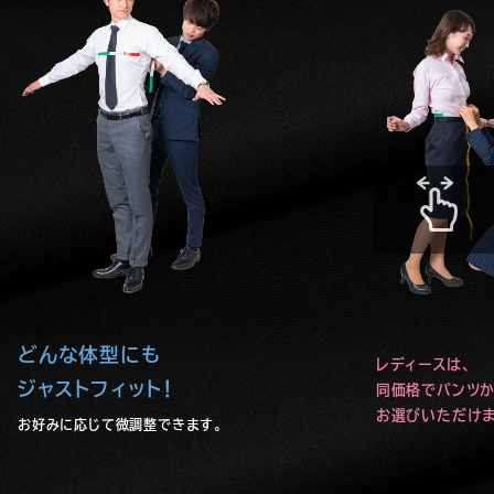
ズ
も
レ
デ
ィ
ー
ス
も
どんな体型にも
レディースは、
。
ジャストフィット！
同価格でパンツか
お選びいただけま
お好みに応じて微調整できます。