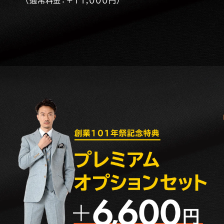
（通常料金：+11,000円）
カ
ス
タ
マ
イ
ズ