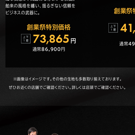
舶来の風格を纏い、揺るぎない信頼を
創業祭
ビジネスの武器に。
4
1
創業祭特別価格
7
3
,
865
円
通常
49
通常
86,900
円
※画像はイメージです。その他の生地も多数取り揃えております。
ぜひお近くの店舗でご確認ください。詳しくは店頭でご確認ください。
メ
ン