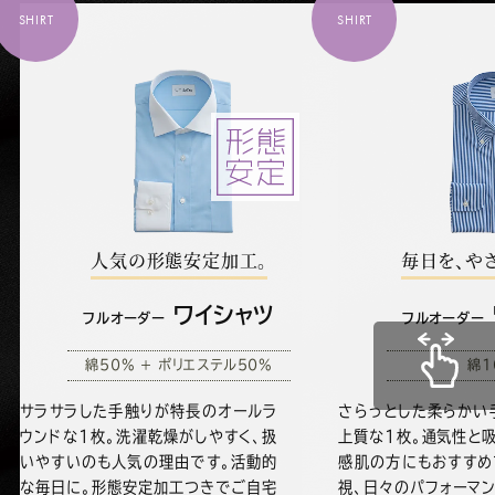
SHIRT
SHIRT
人気の形態安定加工。
毎日を、や
ワイシャツ
フルオーダー
フルオーダー
綿50% + ポリエステル50%
綿1
サラサラした手触りが特長のオールラ
さらっとした柔らかい
ウンドな1枚。洗濯乾燥がしやすく、扱
上質な1枚。通気性と
いやすいのも人気の理由です。活動的
感肌の方にもおすすめ
な毎日に。形態安定加工つきでご自宅
視、日々のパフォーマ