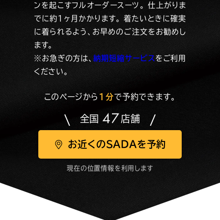
ンを起こすフルオーダースーツ。
仕上がりま
でに約1ヶ月かかります。
着たいときに確実
に着られるよう、お早めのご注文をお勧めし
ます。
※お急ぎの方は、
納期短縮サービス
をご利用
ください。
このページから
1分
で予約できます。
47
全国
店舗
お近くのSADAを予約
現在の位置情報を利用します