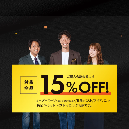
生
地
選
択