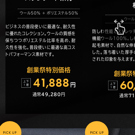
ウール50% + ポリエステル50%
ウール
ビジネスの普段使いに最適な、耐久性
防しわ性能とストレッ
に優れたコレクション。ウールの質感を
機能ウール100%。
保ちつつポリエステル比率を高め、耐
起毛素材で、自然な伸
久性を強化。普段使いに最適な高コス
した。落ち着いた厚手
トパフォーマンス素材です。
された印象を与えます
創業祭特別価格
創業祭
4
1
,
888
6
0
円
通常
49,280
円
通常
71
PICK UP
PICK UP