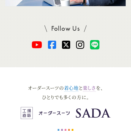
Follow Us
SADAをフォロー
オ
オ
オ
オ
オ
ー
ー
ー
ー
ー
ダ
ダ
ダ
ダ
ダ
オーダースーツの
着心地
と
楽しさ
を、
ー
ー
ー
ー
ー
ひとりでも多くの方に。
ス
ス
ス
ス
ス
ー
ー
ー
ー
ー