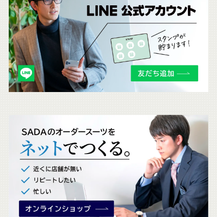
ち
ら
も
チ
ェ
ッ
ク
。