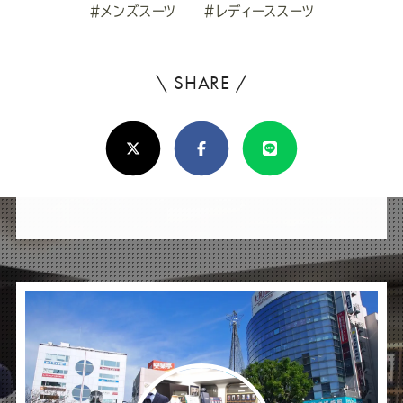
#メンズスーツ
#レディーススーツ
\ SHARE /
よ
ろ
X(Twitter)
Facebook
Line
し
け
れ
ば
シ
ェ
ア
し