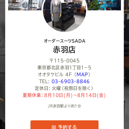
て
く
だ
さ
オーダースーツSADA
い
赤羽店
〒115-0045
東京都北区赤羽１丁目１−５
オオタケビル 4F
（
MAP
）
TEL:
03-6903-8846
定休日: 火曜（祝祭日を除く）
夏期休業：8月10日(月)～8月14日(金)
JR赤羽駅より約1分
予約する