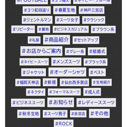
#3つ揃え
#ネイビー・ブルー系
#春夏生地
#3つ釦段返り
#神戸三宮店
#ジェントルマン
#スーツ女子
#クラシック
#リピーター
#裏地
#ビジネスカジュアル
#ブラウン系
#商品紹介
#セットアップ
#礼服
#お店からご案内
#結婚式
#グレー系
#メンズスーツ
#ネイビースーツ
#ブラック系
#オーダーシャツ
#ジャケット
#ベスト
#新規
#福岡天神店
#仙台西多賀店
#生地紹介
#成人式
#ネクタイ
#フォーマルスーツ
#お知らせ
#レディーススーツ
#ビジネススーツ
#その他
#秋冬生地
#スーツ男子
#赤羽店
#ROCK