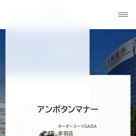
グロ
ーバ
ルメ
ニュ
BLOG
ーボ
赤羽店ブログ
タン
オ
オ
オ
オ
オ
ー
ー
ー
ー
ー
アンボタンマナー
ダ
ダ
ダ
ダ
ダ
オーダースーツSADA
赤羽店