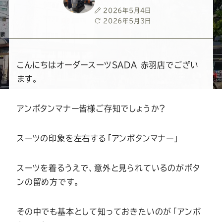
ー
ー
ー
ー
ー
投
2026年5月4日
稿
最
2026年5月3日
ス
ス
ス
ス
ス
日
終
更
新
ー
ー
ー
ー
ー
日
こんにちはオーダースーツSADA 赤羽店でござい
ます。
ツ
ツ
ツ
ツ
ツ
アンボタンマナー皆様ご存知でしょうか？
SADA
SADA
SADA
SADA
SADA
スーツの印象を左右する「アンボタンマナー」
の
の
の
の
の
公
公
公
公
公
スーツを着るうえで、意外と見られているのがボタ
ンの留め方です。
式
式
式
式
式
その中でも基本として知っておきたいのが「アンボ