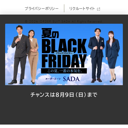
プライバシーポリシー
リクルートサイト
ツ
ツ
ツ
ツ
ツ
© 2026
ORDER SUIT SADA
All Rights Reserved.
SADA
SADA
SADA
SADA
SADA
の
の
の
の
の
公
公
公
公
公
式
式
式
式
式
Youtube
Facebook
Twitter
Instagr
LINE
チャンスは8月9日（日）まで