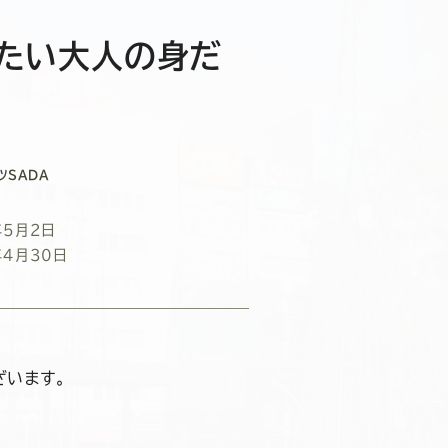
たい大人の身だ
ツSADA
年5月2日
年4月30日
ざいます。