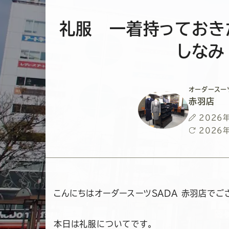
礼服 一着持っておき
しなみ
オーダースー
赤羽店
投
2026
稿
最
2026
日
終
更
新
日
こんにちはオーダースーツSADA 赤羽店でご
本日は礼服についてです。