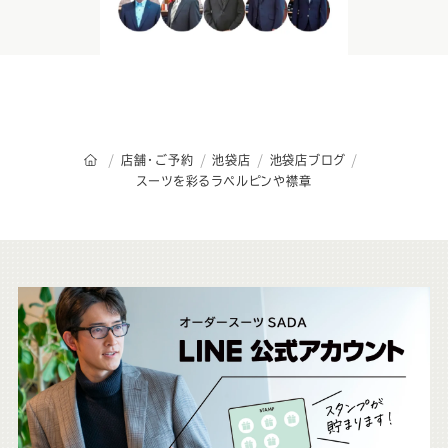
オーダースーツSADAのトップページ
店舗・ご予約
池袋店
池袋店ブログ
スーツを彩るラペルピンや襟章
こ
ち
ら
も