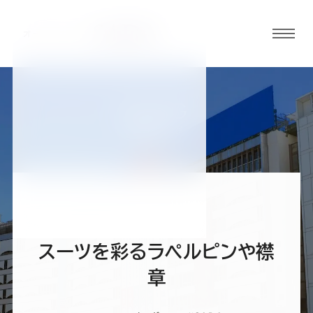
グロ
ーバ
ルメ
ニュ
BLOG
ーボ
池袋店ブログ
タン
オ
オ
オ
オ
オ
ー
ー
ー
ー
ー
スーツを彩るラペルピンや襟
ダ
ダ
ダ
ダ
ダ
章