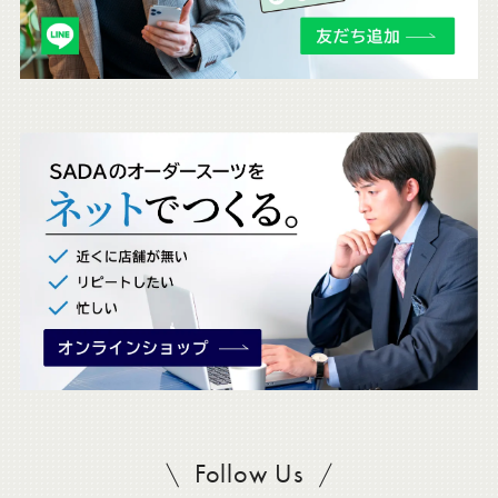
チ
ェ
ッ
ク
。
Follow Us
SADAをフォロー