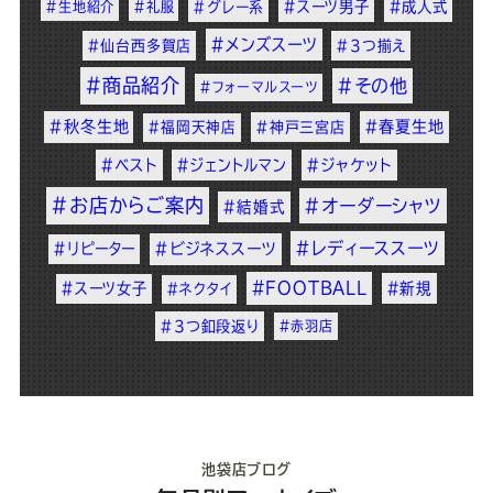
#スーツ男子
#成人式
#生地紹介
#礼服
#グレー系
#メンズスーツ
#仙台西多賀店
#3つ揃え
#商品紹介
#その他
#フォーマルスーツ
#秋冬生地
#春夏生地
#福岡天神店
#神戸三宮店
#ベスト
#ジェントルマン
#ジャケット
#お店からご案内
#オーダーシャツ
#結婚式
#レディーススーツ
#リピーター
#ビジネススーツ
#FOOTBALL
#スーツ女子
#新規
#ネクタイ
#3つ釦段返り
#赤羽店
池袋店ブログ