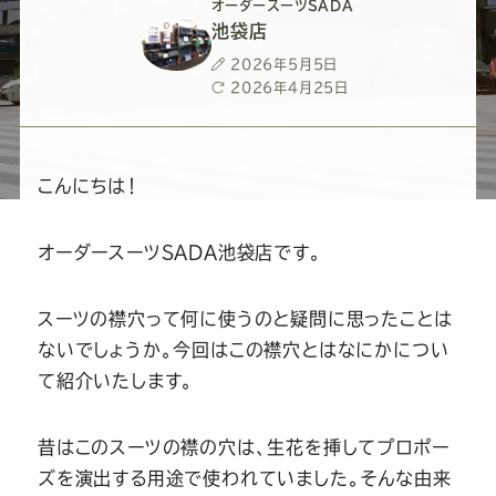
ー
ー
ー
ー
ー
オーダースーツSADA
池袋店
ス
ス
ス
ス
ス
投
2026年5月5日
稿
最
2026年4月25日
日
終
ー
ー
ー
ー
ー
更
新
日
ツ
ツ
ツ
ツ
ツ
こんにちは！
SADA
SADA
SADA
SADA
SADA
オーダースーツSADA池袋店です。
の
の
の
の
の
スーツの襟穴って何に使うのと疑問に思ったことは
ないでしょうか。今回はこの襟穴とはなにかについ
公
公
公
公
公
て紹介いたします。
式
式
式
式
式
昔はこのスーツの襟の穴は、生花を挿してプロポー
ズを演出する用途で使われていました。そんな由来