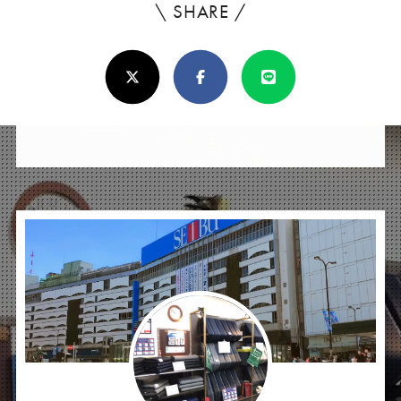
\ SHARE /
よ
ろ
X(Twitter)
Facebook
Line
し
け
れ
ば
シ
ェ
ア
し
て
く