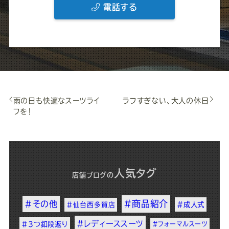
電話する
雨の日も快適なスーツライ
ラフすぎない、大人の休日
フを！
人気タグ
店舗ブログ
の
#商品紹介
#その他
#成人式
#仙台西多賀店
#レディーススーツ
#3つ釦段返り
#フォーマルスーツ