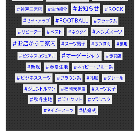
#お知らせ
#ROCK
#神戸三宮店
#生地紹介
#FOOTBALL
#セットアップ
#ブラック系
#メンズスーツ
#リピーター
#ベスト
#ネクタイ
#お店からご案内
#スーツ男子
#3つ揃え
#裏地
#オーダーシャツ
#ビジネスカジュアル
#赤羽店
#新規
#春夏生地
#ネイビー・ブルー系
#ビジネススーツ
#ブラウン系
#礼服
#グレー系
#ジェントルマン
#スーツ女子
#福岡天神店
#秋冬生地
#ジャケット
#クラシック
#結婚式
#ネイビースーツ