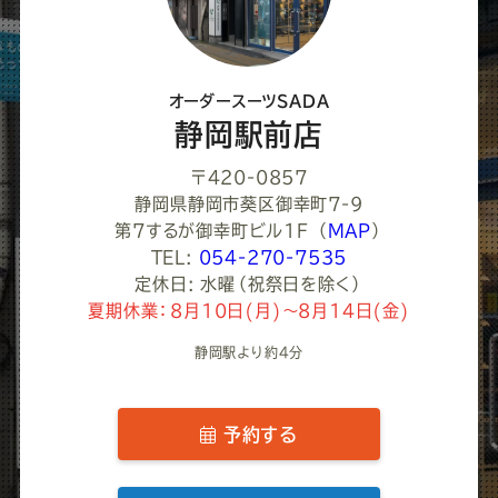
く
だ
さ
オーダースーツSADA
い
静岡駅前店
〒420-0857
静岡県静岡市葵区御幸町7-9
第7するが御幸町ビル1F
（
MAP
）
TEL:
054-270-7535
定休日: 水曜（祝祭日を除く）
夏期休業：8月10日(月)～8月14日(金)
静岡駅より約4分
予約する