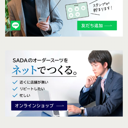
ら
も
チ
ェ
ッ
ク
。