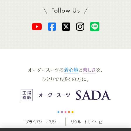
Follow Us
SADAをフォロー
オ
オ
オ
オ
オ
ー
ー
ー
ー
ー
ダ
ダ
ダ
ダ
ダ
オーダースーツの
着心地
と
楽しさ
を、
ー
ー
ー
ー
ー
ひとりでも多くの方に。
ス
ス
ス
ス
ス
ー
ー
ー
ー
ー
プライバシーポリシー
リクルートサイト
ツ
ツ
ツ
ツ
ツ