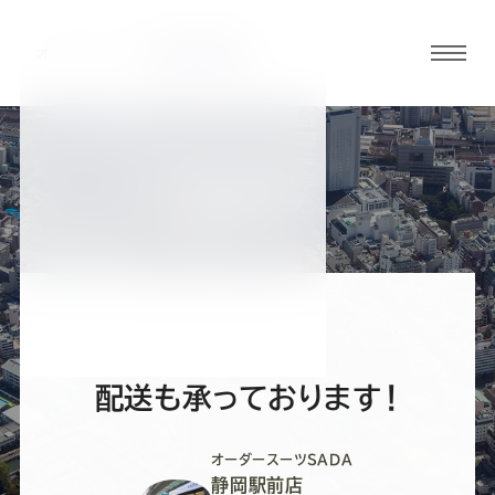
グロ
ーバ
ルメ
ニュ
BLOG
ーボ
静岡駅前店ブログ
タン
オ
オ
オ
オ
オ
ー
ー
ー
ー
ー
配送も承っております！
ダ
ダ
ダ
ダ
ダ
オーダースーツSADA
静岡駅前店