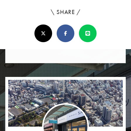
\ SHARE /
よ
ろ
X(Twitter)
Facebook
Line
し
け
れ
ば
シ
ェ
ア
し
て