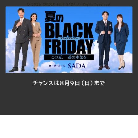
© 2026
ORDER SUIT SADA
All Rights Reserved.
SADA
SADA
SADA
SADA
SADA
の
の
の
の
の
公
公
公
公
公
式
式
式
式
式
Youtube
Facebook
Twitter
Instagr
LINE
チャンスは8月9日（日）まで