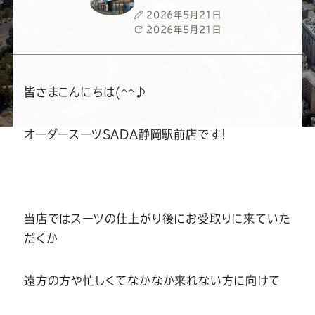
ー
ー
ー
ー
ー
投
2026年5月21日
稿
最
2026年5月21日
ス
ス
ス
ス
ス
日
終
更
新
ー
ー
ー
ー
ー
日
皆さまこんにちは(^^♪
ツ
ツ
ツ
ツ
ツ
オーダースーツSADA静岡駅前店です！
SADA
SADA
SADA
SADA
SADA
の
の
の
の
の
当店ではスーツの仕上がり後にお受取りに来ていた
公
公
公
公
公
だくか
式
式
式
式
式
遠方の方や忙しくてなかなか来れない方に向けて