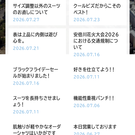
ー
ー
ー
ー
ー
サイズ調整以外のスーツ
クールビズだからこその
のお直しについて
ベスト！
ス
ス
ス
ス
ス
2026.07.27
2026.07.23
ー
ー
ー
ー
ー
表は上品に内側は遊び
安倍川花火大会2026
心を。
における交通規制につ
いて
2026.07.21
ツ
ツ
ツ
ツ
ツ
2026.07.16
SADA
SADA
SADA
SADA
SADA
ブラックフライデーセー
好きを仕立てよう！！
ルが始まりました！
2026.07.11
2026.07.16
の
の
の
の
の
スーツを長持ちさせまし
機能性重視バンチ！！
公
公
公
公
公
ょう！
2026.07.06
2026.07.11
式
式
式
式
式
肌触りが軽やかなオーダ
本日営業しております
ーシャツはいかがです
2026.06.27