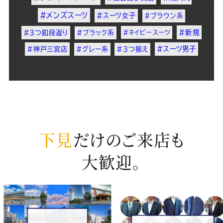
#メンズスーツ
#スーツ女子
#ブラウン系
#新規
#3つ釦段返り
#ブラック系
#ネイビースーツ
#スーツ男子
#神戸三宮店
#グレー系
#3つ揃え
下見
だけのご来店も
大歓迎。