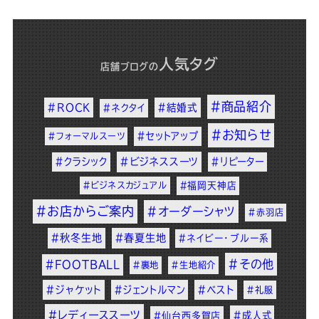
人気タグ
店舗ブログ
の
#商品紹介
#ROCK
#結婚式
#ネクタイ
#お知らせ
#セットアップ
#フォーマルスーツ
#クラシック
#ビジネススーツ
#リピーター
#ビジネスカジュアル
#福岡天神店
#お店からご案内
#オーダーシャツ
#赤羽店
#秋冬生地
#春夏生地
#ネイビー・ブルー系
#その他
#FOOTBALL
#裏地
#生地紹介
#ジャケット
#ジェントルマン
#ベスト
#礼服
#レディーススーツ
#成人式
#仙台西多賀店