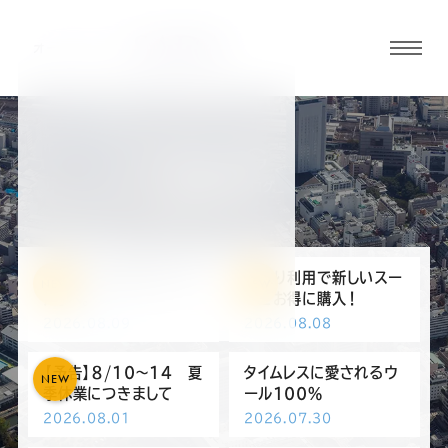
グロ
ーバ
ルメ
ニュ
BLOG
ーボ
静岡駅前店ブログ
タン
オ
オ
オ
オ
オ
日本が誇る織物の街「尾
下取り利用で新しいスー
NEW
NEW
州」へ。
ツをお得に購入！
2026.08.09
2026.08.08
ー
ー
ー
ー
ー
【予告】８/10～14 夏
タイムレスに愛されるウ
NEW
ダ
ダ
ダ
ダ
ダ
季休業につきまして
ール100％
2026.08.01
2026.07.30