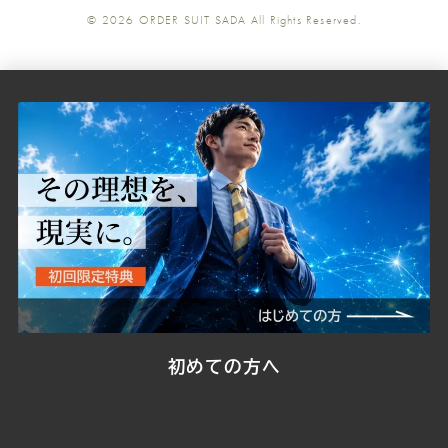
© 2026
ORDER SUIT SADA
All Rights Reserved.
SADA
SADA
SADA
SADA
SADA
の
の
の
の
の
公
公
公
公
公
式
式
式
式
式
Youtube
Facebook
Twitter
Instagr
LINE
初めての方へ