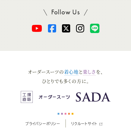
Follow Us
SADAをフォロー
オ
オ
オ
オ
オ
ー
ー
ー
ー
ー
ダ
ダ
ダ
ダ
ダ
オーダースーツの
着心地
と
楽しさ
を、
ー
ー
ー
ー
ー
ひとりでも多くの方に。
ス
ス
ス
ス
ス
ー
ー
ー
ー
ー
プライバシーポリシー
リクルートサイト
ツ
ツ
ツ
ツ
ツ