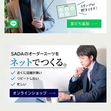
ら
も
チ
ェ
ッ
ク
。