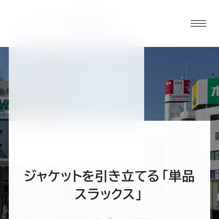
グロ
ーバ
ルメ
ニュ
BLOG
ーボ
高崎店ブログ
タン
オ
オ
オ
オ
オ
ー
ー
ー
ー
ー
ジャケットを引き立てる「単品
ダ
ダ
ダ
ダ
ダ
スラックス」