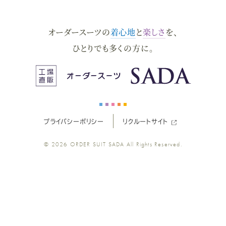
ダ
ダ
ダ
ダ
ダ
オーダースーツの
着心地
と
楽しさ
を、
ー
ー
ー
ー
ー
ひとりでも多くの方に。
ス
ス
ス
ス
ス
ー
ー
ー
ー
ー
プライバシーポリシー
リクルートサイト
ツ
ツ
ツ
ツ
ツ
© 2026
ORDER SUIT SADA
All Rights Reserved.
SADA
SADA
SADA
SADA
SADA
の
の
の
の
の
公
公
公
公
公