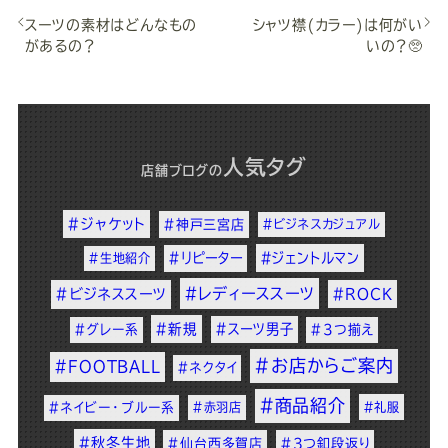
スーツの素材はどんなもの
シャツ襟(カラー)は何がい
があるの？
いの？🥺
人気タグ
店舗ブログ
の
#ジャケット
#神戸三宮店
#ビジネスカジュアル
#リピーター
#ジェントルマン
#生地紹介
#レディーススーツ
#ビジネススーツ
#ROCK
#新規
#スーツ男子
#グレー系
#3つ揃え
#お店からご案内
#FOOTBALL
#ネクタイ
#商品紹介
#ネイビー・ブルー系
#赤羽店
#礼服
#秋冬生地
#仙台西多賀店
#3つ釦段返り