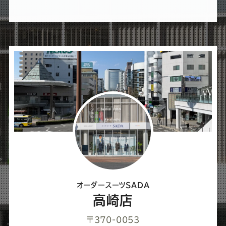
れ
ば
シ
ェ
ア
し
て
く
だ
さ
オーダースーツSADA
い
高崎店
〒370-0053