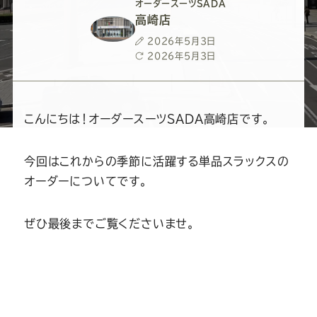
ー
ー
ー
ー
ー
オーダースーツSADA
高崎店
ス
ス
ス
ス
ス
投
2026年5月3日
稿
最
2026年5月3日
日
終
ー
ー
ー
ー
ー
更
新
日
ツ
ツ
ツ
ツ
ツ
こんにちは！オーダースーツSADA高崎店です。
SADA
SADA
SADA
SADA
SADA
今回はこれからの季節に活躍する単品スラックスの
オーダーについてです。
の
の
の
の
の
ぜひ最後までご覧くださいませ。
公
公
公
公
公
式
式
式
式
式