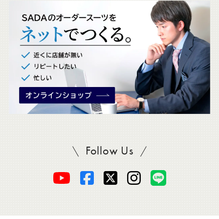
ッ
ク
。
Follow Us
SADAをフォロー
オ
オ
オ
オ
オ
ー
ー
ー
ー
ー