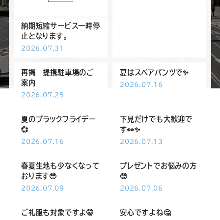
ー
ー
ー
ー
ー
納期短縮サービス一時停
ス
ス
ス
ス
ス
止となります。
2026.07.31
ー
ー
ー
ー
ー
再掲 提携駐車場のご
夏はスペアパンツで✨
ツ
ツ
ツ
ツ
ツ
案内
2026.07.16
2026.07.25
SADA
SADA
SADA
SADA
SADA
夏のブラックフライデー
下見だけでも大歓迎で
💞
す👀✨
の
の
の
の
の
2026.07.16
2026.07.13
春夏生地も少なくなって
プレゼントでお悩みの方
公
公
公
公
公
おります🥹
🥺
2026.07.09
2026.07.06
式
式
式
式
式
ご礼服も対象ですよ🤫
安心ですよね🤔