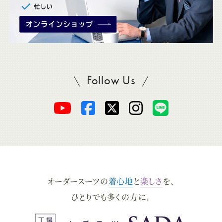
Follow Us
SADAをフォロー
オ
オ
オ
オ
オ
ー
ー
ー
ー
ー
ダ
ダ
ダ
ダ
ダ
オーダースーツの
着心地
と
楽しさ
を、
ー
ー
ー
ー
ー
ひとりでも多くの方に。
ス
ス
ス
ス
ス