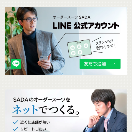
こ
ち
ら
も
チ
ェ
ッ
ク
。