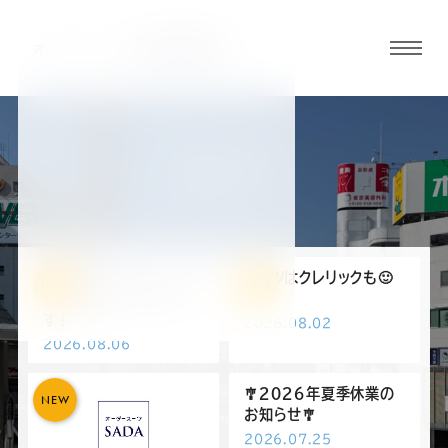
グロ
ーバ
ルメ
ニュ
BLOG
ーボ
高崎店ブログ
タン
オ
オ
オ
オ
オ
💫お得なキャンペーン💫
シャツはクレリックも🙂
NEW
NEW
8月9日までになりま
💫
す！
2026.08.02
ー
ー
ー
ー
ー
2026.08.06
ダ
ダ
ダ
ダ
ダ
🎐２０２６年夏季休業の
NEW
お知らせ🎐
2026.07.25