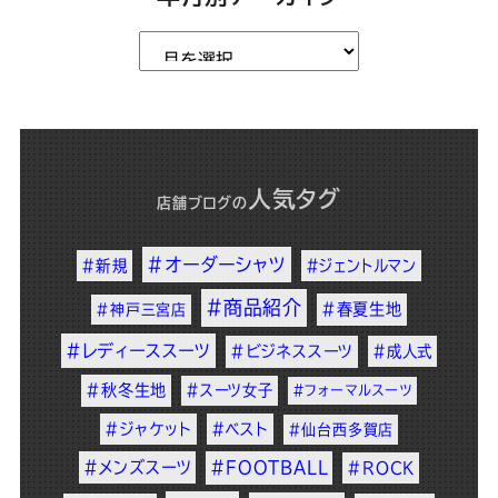
人気タグ
店舗ブログ
の
#オーダーシャツ
#新規
#ジェントルマン
#商品紹介
#春夏生地
#神戸三宮店
#レディーススーツ
#ビジネススーツ
#成人式
#秋冬生地
#スーツ女子
#フォーマルスーツ
#ジャケット
#ベスト
#仙台西多賀店
#メンズスーツ
#FOOTBALL
#ROCK