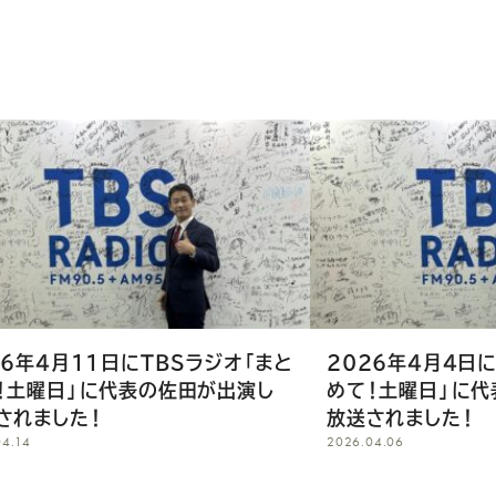
26年4月11日にTBSラジオ「まと
2026年4月4日
！土曜日」に代表の佐田が出演し
めて！土曜日」に代
されました！
放送されました！
04.14
2026.04.06