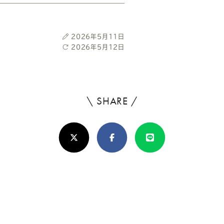
投
2026年5月11日
稿
最
2026年5月12日
日
終
更
新
日
\ SHARE /
よ
ろ
X(Twitter)
Facebook
Line
し
け
れ
ば
シ