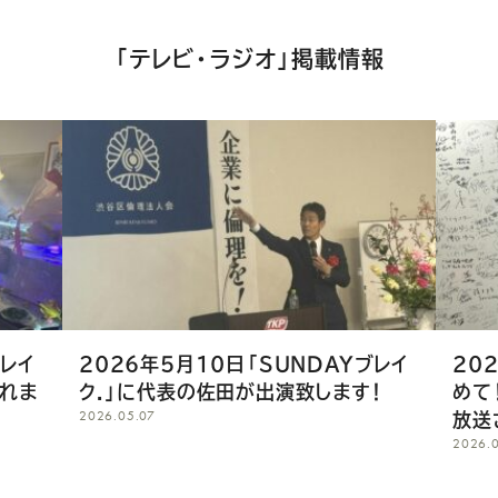
ェ
ア
「テレビ・ラジオ」掲載情報
し
て
く
だ
さ
い
ブレイ
2026年5月10日「SUNDAYブレイ
20
されま
ク.」に代表の佐田が出演致します！
めて
2026.05.07
放送
2026.