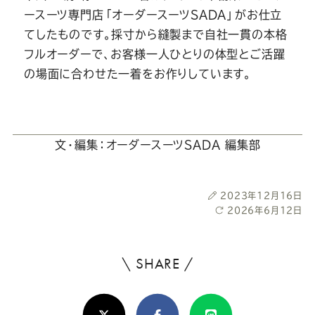
ースーツ専門店「オーダースーツSADA」がお仕立
てしたものです。採寸から縫製まで自社一貫の本格
フルオーダーで、お客様一人ひとりの体型とご活躍
の場面に合わせた一着をお作りしています。
文・編集：オーダースーツSADA 編集部
投
2023年12月16日
稿
最
2026年6月12日
日
終
更
新
\ SHARE /
よ
日
ろ
X(Twitter)
Facebook
Line