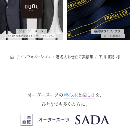
ツ
&
ジャージースーツ
最高級ラインアップ
サ
SADAが本気で考えた
スマートカジュアル
。
最上を、極める。
ー
スーツ&サービス一覧
ビ
オーダースーツSADAのトップページ
インフォメーション
著名人お仕立て実績集
下川 正將 様
ス
オーダースーツの
着心地
と
楽しさ
を、
ひとりでも多くの方に。