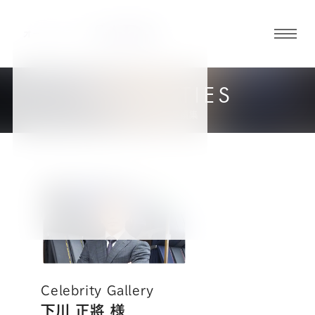
グロ
ーバ
ルメ
CELEBRITIES
ニュ
著名人お仕立実績集
ーボ
タン
オ
オ
オ
オ
オ
ー
ー
ー
ー
ー
ダ
ダ
ダ
ダ
ダ
Celebrity Gallery
下川 正將 様