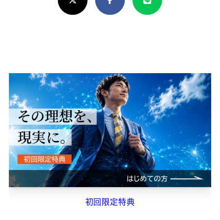
し
け
れ
ば
シ
ェ
ア
し
て
く
だ
さ
初回限定特典
い