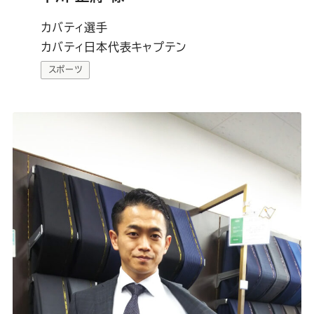
ー
ー
ー
ー
ー
カバティ選手
ス
ス
ス
ス
ス
カバティ日本代表キャプテン
スポーツ
ー
ー
ー
ー
ー
ツ
ツ
ツ
ツ
ツ
SADA
SADA
SADA
SADA
SADA
の
の
の
の
の
公
公
公
公
公
式
式
式
式
式