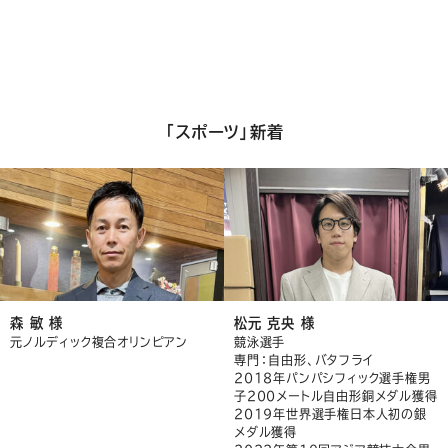
「スポーツ」新着
森 敏 様
松元 克央 様
元ノルディック複合オリンピアン
競泳選手
専門：自由形、バタフライ
2018年パンパシフィック選手権男
子200メートル自由形銅メダル獲得
2019年世界選手権日本人初の銀
メダル獲得