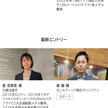
2022年第19回アジア競技大会男
子100メートルバタフライ金メダル
獲得
最新エントリー
星 奈津美 様
森 敏 様
元競泳選手
元ノルディック複合オリンピアン
2012年ロンドン・2016年リオデ
スポーツ
ジャネイロオリンピックの200mバタ
フライで2大会連続銅メダル獲得。
2015年世界水泳選手権では日本