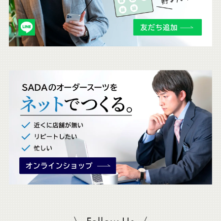
Youtube
Facebook
Twitter
Instagram
LINE
も
チ
ェ
ッ
ク
。