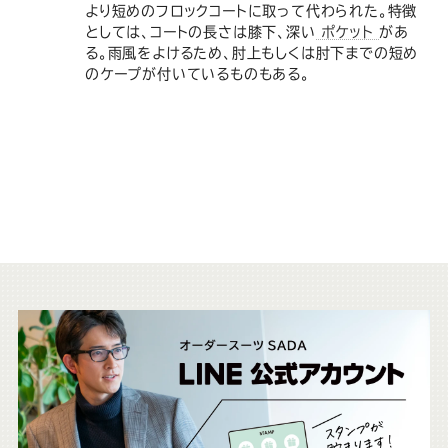
ー
ー
ー
ー
ー
より短めのフロックコートに取って代わられた。特徴
としては、コートの長さは膝下、深い
ポケット
があ
ス
ス
ス
ス
ス
る。雨風をよけるため、肘上もしくは肘下までの短め
のケープが付いているものもある。
ー
ー
ー
ー
ー
ツ
ツ
ツ
ツ
ツ
SADA
SADA
SADA
SADA
SADA
の
の
の
の
の
こ
公
公
公
公
公
ち
式
式
式
式
式
ら