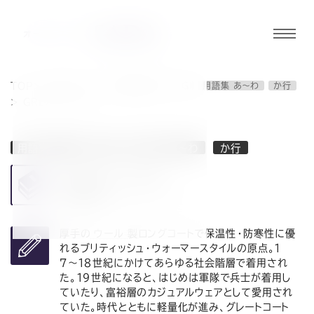
グロ
ーバ
ルメ
TOP
>
用語集 一覧
>
用語集 A～Z
G
用語集 あ～わ
か行
ニュ
>
GREAT COAT
ーボ
タン
用語集 A～Z
G
用語集 あ～わ
か行
GREAT COAT
オ
オ
オ
オ
オ
グレート・コート
読み方
ー
ー
ー
ー
ー
厚手の
ウール
製ロングコートで保温性・防寒性に優
れるブリティッシュ・ウォーマースタイルの原点。１
７〜１８世紀にかけてあらゆる社会階層で着用され
ダ
ダ
ダ
ダ
ダ
た。１９世紀になると、はじめは軍隊で兵士が着用し
ていたり、富裕層のカジュアルウェアとして愛用され
ていた。時代とともに軽量化が進み、グレートコート