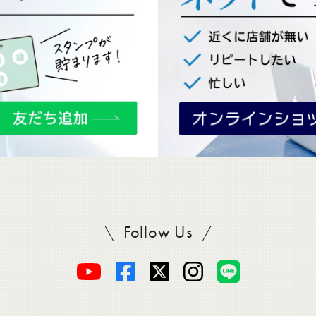
Follow Us
SADAをフォロー
オ
オ
オ
オ
オ
ー
ー
ー
ー
ー