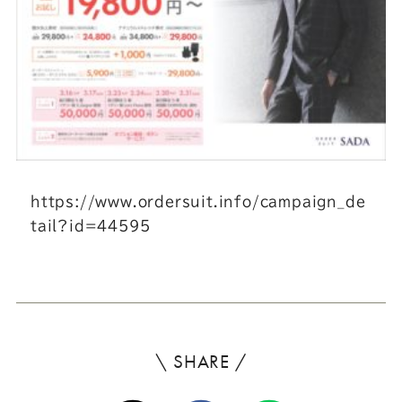
Youtube
Facebook
Twitter
Instagram
LINE
https://www.ordersuit.info/campaign_de
tail?id=44595
\ SHARE /
よ
ろ