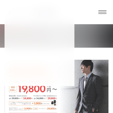
グロ
ーバ
ルメ
NEWS
ニュ
新着情報
ーボ
タン
オ
オ
オ
オ
オ
ー
ー
ー
ー
ー
ダ
ダ
ダ
ダ
ダ