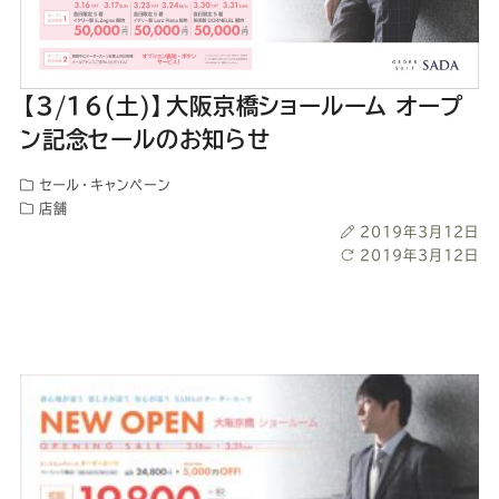
ー
ー
ー
ー
ー
ス
ス
ス
ス
ス
【3/16(土)】大阪京橋ショールーム オープ
ー
ー
ー
ー
ー
ン記念セールのお知らせ
ツ
ツ
ツ
ツ
ツ
セール・キャンペーン
店舗
投
2019年3月12日
SADA
SADA
SADA
SADA
SADA
稿
最
2019年3月12日
日
終
更
の
の
の
の
の
新
日
公
公
公
公
公
式
式
式
式
式