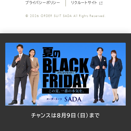
プライバシーポリシー
リクルートサイト
ツ
ツ
ツ
ツ
ツ
© 2026
ORDER SUIT SADA
All Rights Reserved.
SADA
SADA
SADA
SADA
SADA
の
の
の
の
の
公
公
公
公
公
式
式
式
式
式
Youtube
Facebook
Twitter
Instagr
LINE
チャンスは8月9日（日）まで