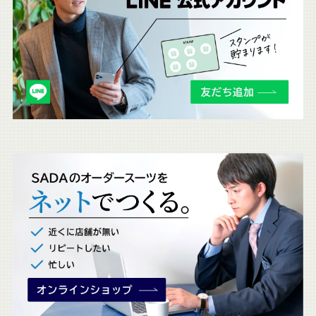
ち
ら
も
チ
ェ
ッ
ク
。