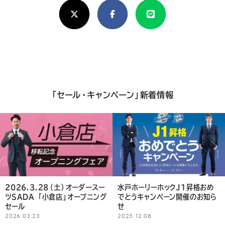
X(Twitter)
Facebook
Line
し
け
れ
ば
シ
「セール・キャンペーン」新着情報
ェ
ア
し
て
く
2026.3.28（土）オーダースー
水戸ホーリーホックJ1昇格おめ
ツSADA 「小倉店」オープニング
でとうキャンペーン開催のお知ら
だ
セール
せ
2026.03.23
2025.12.08
さ