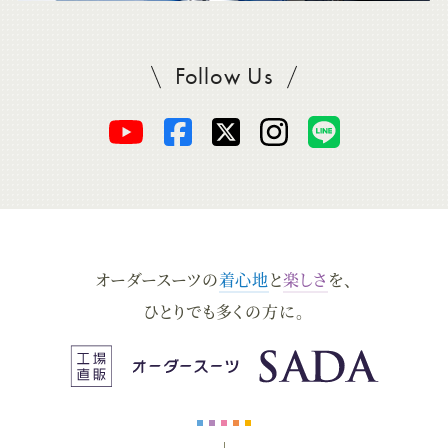
Follow Us
SADAをフォロー
オ
オ
オ
オ
オ
ー
ー
ー
ー
ー
ダ
ダ
ダ
ダ
ダ
オーダースーツの
着心地
と
楽しさ
を、
ー
ー
ー
ー
ー
ひとりでも多くの方に。
ス
ス
ス
ス
ス
ー
ー
ー
ー
ー