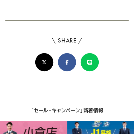
ー
ー
ー
ー
ー
新
日
ス
ス
ス
ス
ス
ー
ー
ー
ー
ー
\ SHARE /
よ
ろ
ツ
ツ
ツ
ツ
ツ
X(Twitter)
Facebook
Line
し
SADA
SADA
SADA
SADA
SADA
け
れ
の
の
の
の
の
ば
公
公
公
公
公
シ
「セール・キャンペーン」新着情報
ェ
式
式
式
式
式
ア