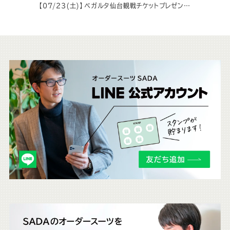
【07/23(土)】ベガルタ仙台観戦チケットプレゼントキャンペーンのお知らせ
こ
ち
ら
も
チ
ェ
ッ
ク