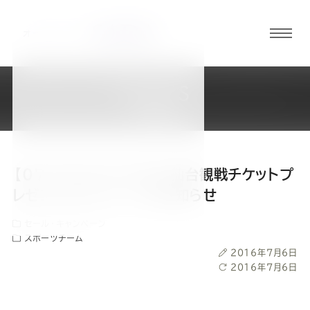
グロ
ーバ
ルメ
NEWS
ニュ
新着情報
ーボ
タン
【07/23(土)】ベガルタ仙台観戦チケットプ
オ
オ
オ
オ
オ
レゼントキャンペーンのお知らせ
セール・キャンペーン
ー
ー
ー
ー
ー
スポーツチーム
投
2016年7月6日
ダ
ダ
ダ
ダ
ダ
稿
最
2016年7月6日
日
終
更