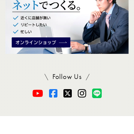
。
Follow Us
SADAをフォロー
オ
オ
オ
オ
オ
ー
ー
ー
ー
ー
ダ
ダ
ダ
ダ
ダ