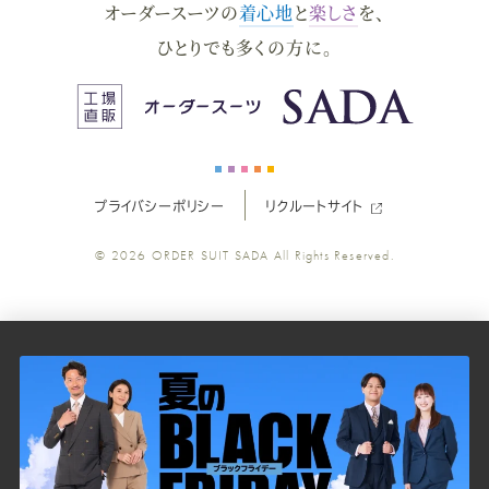
オーダースーツの
着心地
と
楽しさ
を、
ー
ー
ー
ー
ー
ひとりでも多くの方に。
ス
ス
ス
ス
ス
ー
ー
ー
ー
ー
プライバシーポリシー
リクルートサイト
ツ
ツ
ツ
ツ
ツ
© 2026
ORDER SUIT SADA
All Rights Reserved.
SADA
SADA
SADA
SADA
SADA
の
の
の
の
の
公
公
公
公
公
式
式
式
式
式