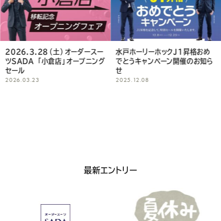
Youtube
Facebook
Twitter
Instagram
LINE
し
て
く
2026.3.28（土）オーダースー
水戸ホーリーホックJ1昇格おめ
ツSADA 「小倉店」オープニング
でとうキャンペーン開催のお知ら
だ
セール
せ
2026.03.23
2025.12.08
さ
い
最新エントリー