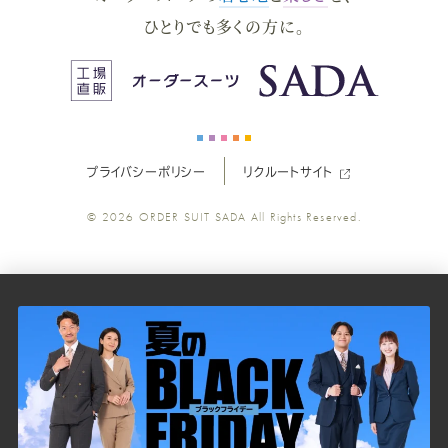
ー
ー
ー
ー
ー
ひとりでも多くの方に。
ス
ス
ス
ス
ス
ー
ー
ー
ー
ー
プライバシーポリシー
リクルートサイト
ツ
ツ
ツ
ツ
ツ
© 2026
ORDER SUIT SADA
All Rights Reserved.
SADA
SADA
SADA
SADA
SADA
の
の
の
の
の
公
公
公
公
公
式
式
式
式
式