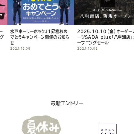
Youtube
Facebook
Twitter
Instagram
LINE
し
て
く
水戸ホーリーホックJ1昇格おめ
2025.10.10（金）オーダース
でとうキャンペーン開催のお知ら
ーツSADA plus「八重洲店」オ
だ
せ
ープニングセール
2025.12.08
2025.10.08
さ
い
最新エントリー