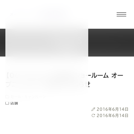
グロ
ーバ
ルメ
NEWS
ニュ
新着情報
ーボ
タン
【06/18(土)】千葉駅前ショールーム オー
オ
オ
オ
オ
オ
プニングセール開催のお知らせ
セール・キャンペーン
ー
ー
ー
ー
ー
店舗
投
2016年6月14日
ダ
ダ
ダ
ダ
ダ
稿
最
2016年6月14日
日
終
更