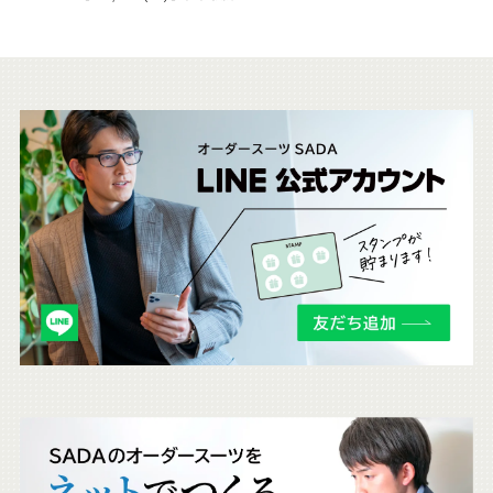
こ
ち
ら
も
チ
ェ
ッ
ク