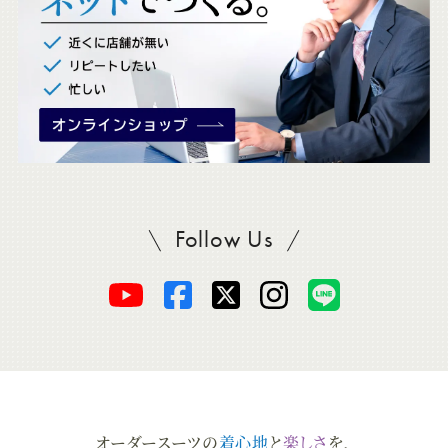
。
Follow Us
SADAをフォロー
オ
オ
オ
オ
オ
ー
ー
ー
ー
ー
ダ
ダ
ダ
ダ
ダ
オーダースーツの
着心地
と
楽しさ
を、