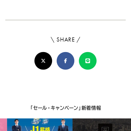
ー
ー
ー
ー
ー
新
日
ス
ス
ス
ス
ス
ー
ー
ー
ー
ー
\ SHARE /
よ
ろ
ツ
ツ
ツ
ツ
ツ
X(Twitter)
Facebook
Line
し
SADA
SADA
SADA
SADA
SADA
け
れ
の
の
の
の
の
ば
公
公
公
公
公
シ
「セール・キャンペーン」新着情報
ェ
式
式
式
式
式
ア