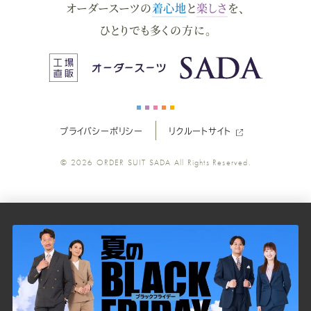
オーダースーツの
着心地
と
楽しさ
を、
ー
ー
ー
ー
ー
ひとりでも多くの方に。
ス
ス
ス
ス
ス
ー
ー
ー
ー
ー
プライバシーポリシー
リクルートサイト
ツ
ツ
ツ
ツ
ツ
© 2026
ORDER SUIT SADA
All Rights Reserved.
SADA
SADA
SADA
SADA
SADA
の
の
の
の
の
公
公
公
公
公
式
式
式
式
式