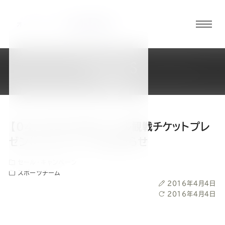
グロ
ーバ
ルメ
NEWS
ニュ
新着情報
ーボ
タン
【04/20(水)】柏レイソル観戦チケットプレ
オ
オ
オ
オ
オ
ゼントキャンペーンのお知らせ
セール・キャンペーン
ー
ー
ー
ー
ー
スポーツチーム
投
2016年4月4日
ダ
ダ
ダ
ダ
ダ
稿
最
2016年4月4日
日
終
更