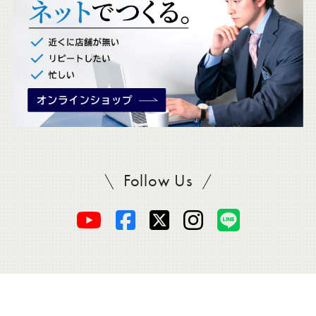
。
Follow Us
SADAをフォロー
オ
オ
オ
オ
オ
ー
ー
ー
ー
ー
ダ
ダ
ダ
ダ
ダ