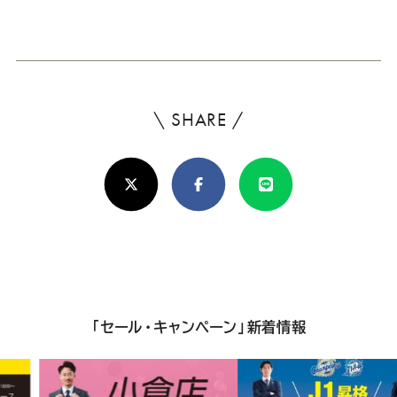
ー
ー
ー
ー
ー
新
日
ス
ス
ス
ス
ス
ー
ー
ー
ー
ー
\ SHARE /
よ
ろ
ツ
ツ
ツ
ツ
ツ
X(Twitter)
Facebook
Line
し
SADA
SADA
SADA
SADA
SADA
け
れ
の
の
の
の
の
ば
公
公
公
公
公
シ
「セール・キャンペーン」新着情報
ェ
式
式
式
式
式
ア