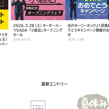
Youtube
Facebook
Twitter
Instagram
LINE
し
て
く
2026.3.28（土）オーダースー
水戸ホーリーホックJ1昇格おめ
ツSADA 「小倉店」オープニング
でとうキャンペーン開催のお知ら
だ
セール
せ
2026.03.23
2025.12.08
さ
い
最新エントリー