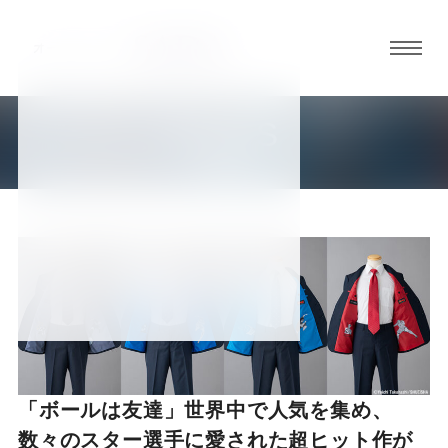
グロ
ーバ
ルメ
NEWS
ニュ
新着情報
ーボ
タン
オ
オ
オ
オ
オ
ー
ー
ー
ー
ー
ダ
ダ
ダ
ダ
ダ
「ボールは友達」世界中で人気を集め、
数々のスター選手に愛された超ヒット作が