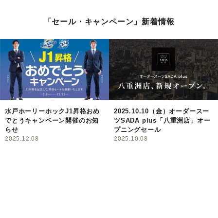
シ
「セール・キャンペーン」新着情報
ェ
ア
し
て
く
水戸ホーリーホックJ1昇格おめ
2025.10.10（金）オーダースー
でとうキャンペーン開催のお知
ツSADA plus「八重洲店」オー
だ
らせ
プニングセール
2025.12.08
2025.10.08
さ
い