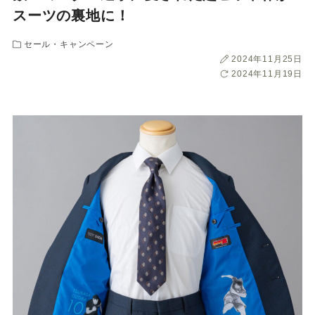
ー
ー
ー
ー
ー
スーツの裏地に！
ス
ス
ス
ス
ス
セール・キャンペーン
投
2024年11月25日
稿
最
2024年11月19日
ー
ー
ー
ー
ー
日
終
更
ツ
ツ
ツ
ツ
ツ
新
日
SADA
SADA
SADA
SADA
SADA
の
の
の
の
の
公
公
公
公
公
式
式
式
式
式