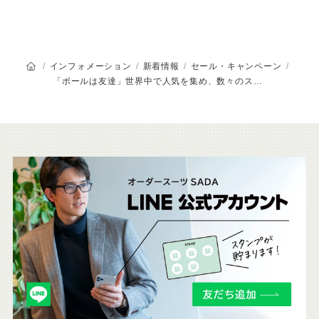
オーダースーツSADAのトップページ
インフォメーション
新着情報
セール・キャンペーン
「ボールは友達」世界中で人気を集め、数々のスター選手に愛された超ヒット作がスーツの裏地に！
こ
ち
ら
も
チ