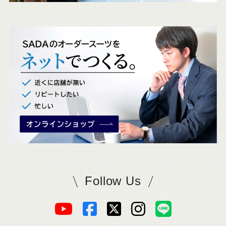
ェ
ッ
ク
。
Follow Us
SADAをフォロー
オ
オ
オ
オ
オ