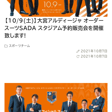
ー
ー
ー
ー
ー
ス
ス
ス
ス
ス
【10/9(土)】大宮アルディージャ オーダー
スーツSADA スタジアム予約販売会を開催
ー
ー
ー
ー
ー
致します!
ツ
ツ
ツ
ツ
ツ
スポーツチーム
投
2021年10月7日
SADA
SADA
SADA
SADA
SADA
稿
最
2021年10月7日
日
終
更
の
の
の
の
の
新
日
公
公
公
公
公
式
式
式
式
式