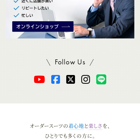
Follow Us
SADAをフォロー
オ
オ
オ
オ
オ
ー
ー
ー
ー
ー
ダ
ダ
ダ
ダ
ダ
オーダースーツの
着心地
と
楽しさ
を、
ー
ー
ー
ー
ー
ひとりでも多くの方に。