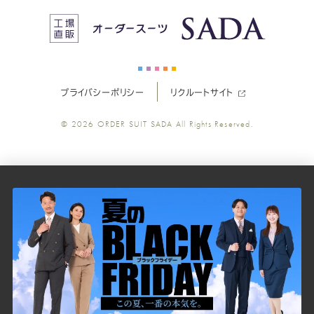
ス
ス
ス
ス
ス
ー
ー
ー
ー
ー
プライバシーポリシー
リクルートサイト
ツ
ツ
ツ
ツ
ツ
© 2026
ORDER SUIT SADA
All Rights Reserved.
SADA
SADA
SADA
SADA
SADA
の
の
の
の
の
公
公
公
公
公
式
式
式
式
式
Youtube
Facebook
Twitter
Instagr
LINE