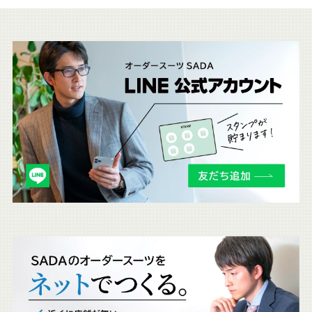
こ
ち
ら
も
チ
ェ
ッ
ク
。