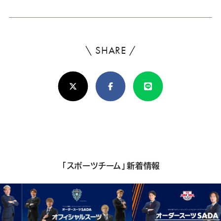
\ SHARE /
よ
ろ
X(Twitter)
Facebook
Line
し
け
れ
ば
シ
「スポーツチーム」新着情報
ェ
ア
し