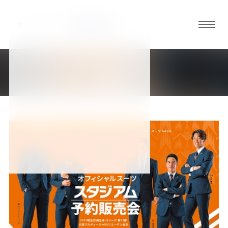
グロ
ーバ
ルメ
NEWS
ニュ
新着情報
ーボ
タン
オ
オ
オ
オ
オ
ー
ー
ー
ー
ー
ダ
ダ
ダ
ダ
ダ