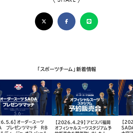
ろ
X(Twitter)
Facebook
Line
し
け
れ
ば
シ
「スポーツチーム」新着情報
ェ
ア
し
て
く
【2026.5.6】オーダースーツ
【2026.4.29】アビスパ福岡
SADA プレゼンツマッチ RB
オフィシャルスーツスタジアム予
だ