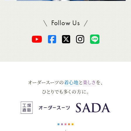
Follow Us
SADAをフォロー
オ
オ
オ
オ
オ
ー
ー
ー
ー
ー
ダ
ダ
ダ
ダ
ダ
オーダースーツの
着心地
と
楽しさ
を、
ー
ー
ー
ー
ー
ひとりでも多くの方に。
ス
ス
ス
ス
ス
ー
ー
ー
ー
ー