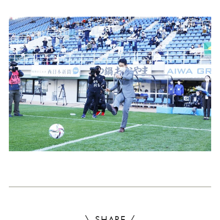
\ SHARE /
よ