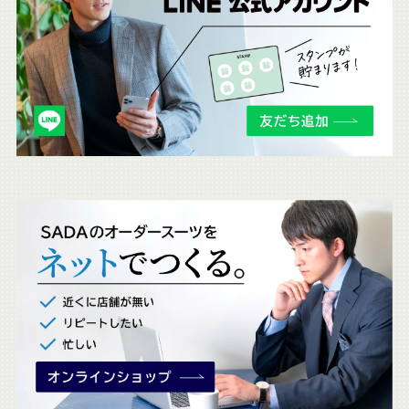
ち
ら
も
チ
ェ
ッ
ク
。