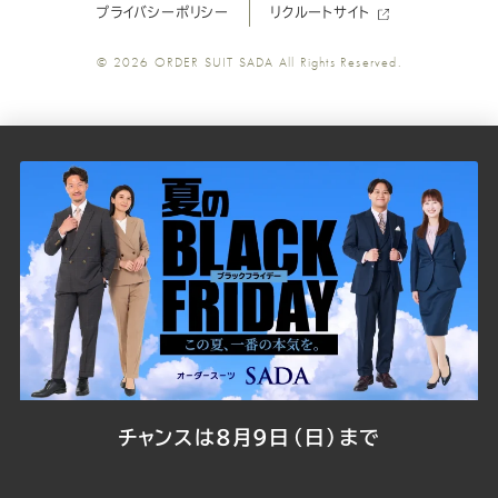
プライバシーポリシー
リクルートサイト
ツ
ツ
ツ
ツ
ツ
© 2026
ORDER SUIT SADA
All Rights Reserved.
SADA
SADA
SADA
SADA
SADA
の
の
の
の
の
公
公
公
公
公
式
式
式
式
式
Youtube
Facebook
Twitter
Instagr
LINE
チャンスは8月9日（日）まで