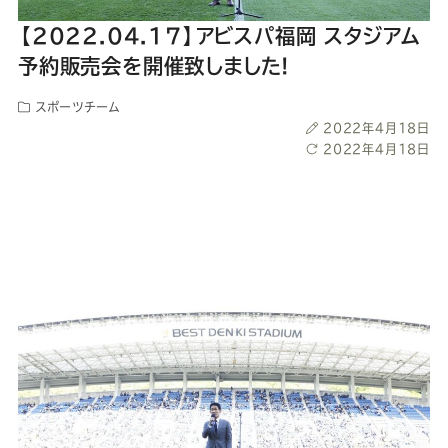
ー
ー
ー
ー
ー
【2022.04.17】アビスパ福岡 スタジアム
ス
ス
ス
ス
ス
予約販売会を開催致しました!
スポーツチーム
ー
ー
ー
ー
ー
投
2022年4月18日
稿
最
2022年4月18日
ツ
ツ
ツ
ツ
ツ
日
終
更
新
SADA
SADA
SADA
SADA
SADA
日
の
の
の
の
の
公
公
公
公
公
式
式
式
式
式