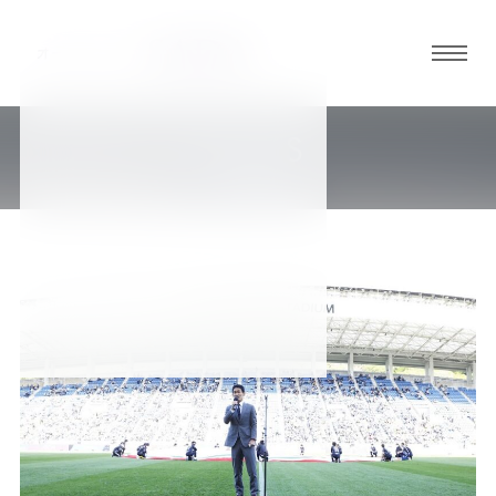
グロ
ーバ
ルメ
NEWS
ニュ
新着情報
ーボ
タン
オ
オ
オ
オ
オ
ー
ー
ー
ー
ー
ダ
ダ
ダ
ダ
ダ