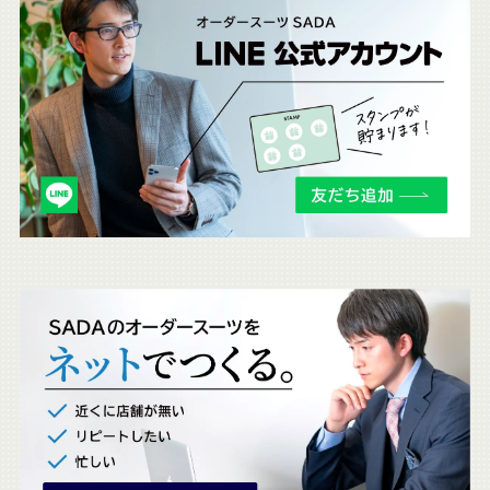
こ
ち
ら
も
チ
ェ
ッ
ク
。