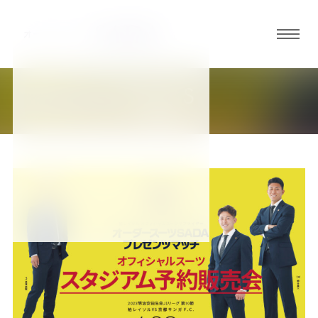
グロ
ーバ
ルメ
NEWS
ニュ
新着情報
ーボ
タン
オ
オ
オ
オ
オ
ー
ー
ー
ー
ー
ダ
ダ
ダ
ダ
ダ