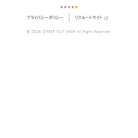
ー
ー
ー
ー
ー
プライバシーポリシー
リクルートサイト
ツ
ツ
ツ
ツ
ツ
© 2026
ORDER SUIT SADA
All Rights Reserved.
SADA
SADA
SADA
SADA
SADA
の
の
の
の
の
公
公
公
公
公
式
式
式
式
式
Youtube
Facebook
Twitter
Instagr
LINE