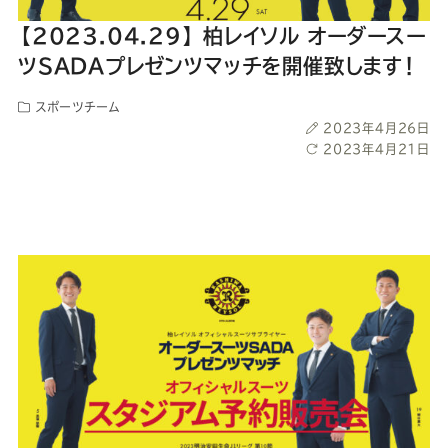
ー
ー
ー
ー
ー
【2023.04.29】 柏レイソル オーダースー
ス
ス
ス
ス
ス
ツSADAプレゼンツマッチを開催致します！
スポーツチーム
ー
ー
ー
ー
ー
投
2023年4月26日
稿
最
2023年4月21日
ツ
ツ
ツ
ツ
ツ
日
終
更
新
SADA
SADA
SADA
SADA
SADA
日
の
の
の
の
の
公
公
公
公
公
式
式
式
式
式