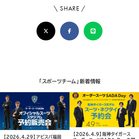
\ SHARE /
よ
ろ
X(Twitter)
Facebook
Line
し
け
れ
ば
シ
「スポーツチーム」新着情報
ェ
ア
し
て
く
【2026.4.9】阪神タイガース
【2026.4.29】アビスパ福岡