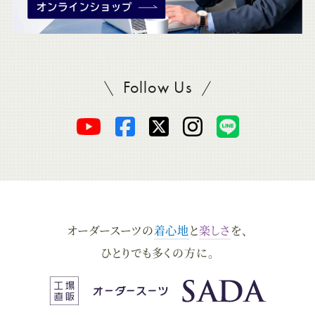
Follow Us
SADAをフォロー
オ
オ
オ
オ
オ
ー
ー
ー
ー
ー
ダ
ダ
ダ
ダ
ダ
オーダースーツの
着心地
と
楽しさ
を、
ー
ー
ー
ー
ー
ひとりでも多くの方に。
ス
ス
ス
ス
ス