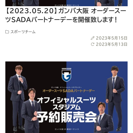
ー
ー
ー
ー
ー
【2023.05.20】ガンバ大阪 オーダースー
ス
ス
ス
ス
ス
ツSADAパートナーデーを開催致します！
スポーツチーム
ー
ー
ー
ー
ー
投
2023年5月15日
稿
最
2023年5月13日
ツ
ツ
ツ
ツ
ツ
日
終
更
新
SADA
SADA
SADA
SADA
SADA
日
の
の
の
の
の
公
公
公
公
公
式
式
式
式
式