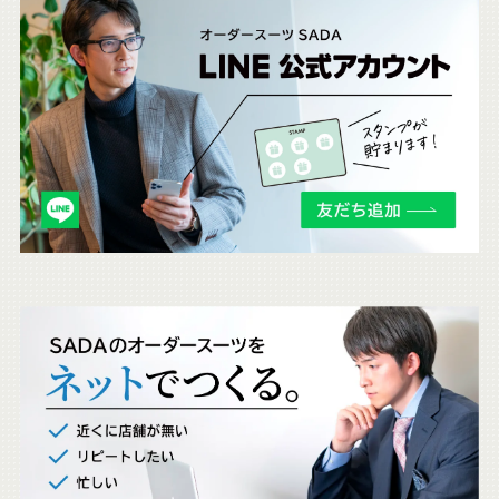
こ
ち
ら
も
チ
ェ
ッ
ク
。