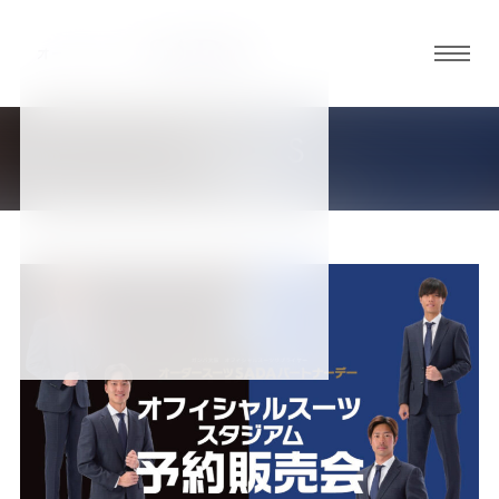
グロ
ーバ
ルメ
NEWS
ニュ
新着情報
ーボ
タン
オ
オ
オ
オ
オ
ー
ー
ー
ー
ー
ダ
ダ
ダ
ダ
ダ