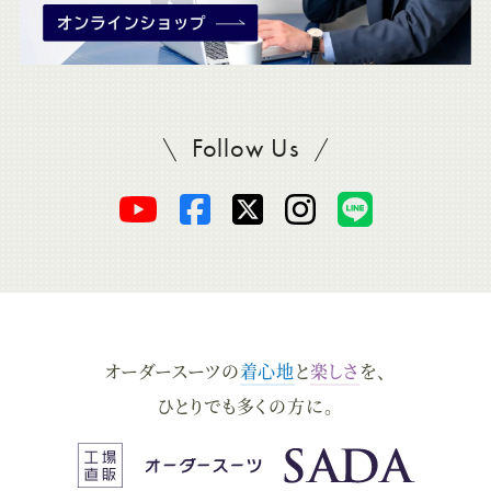
Follow Us
SADAをフォロー
オ
オ
オ
オ
オ
ー
ー
ー
ー
ー
ダ
ダ
ダ
ダ
ダ
オーダースーツの
着心地
と
楽しさ
を、
ー
ー
ー
ー
ー
ひとりでも多くの方に。
ス
ス
ス
ス
ス