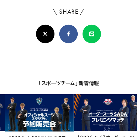
\ SHARE /
よ
ろ
X(Twitter)
Facebook
Line
し
け
れ
ば
シ
「スポーツチーム」新着情報
ェ
ア
し
て
く