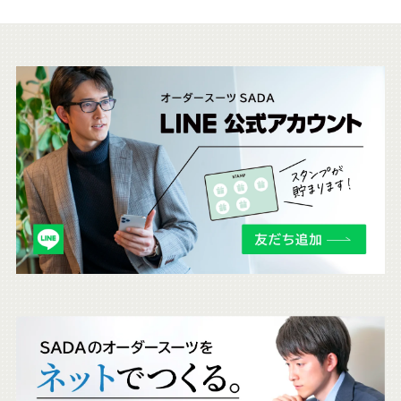
こ
ち
ら
も
チ
ェ
ッ
ク
。