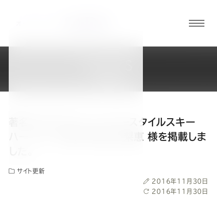
グロ
ーバ
ルメ
NEWS
ニュ
新着情報
ーボ
タン
著名人ギャラリーに、フリースタイルスキー
オ
オ
オ
オ
オ
ハーフパイプ選手 渡部 由梨恵 様を掲載しま
した。
ー
ー
ー
ー
ー
サイト更新
投
2016年11月30日
ダ
ダ
ダ
ダ
ダ
稿
最
2016年11月30日
日
終
更