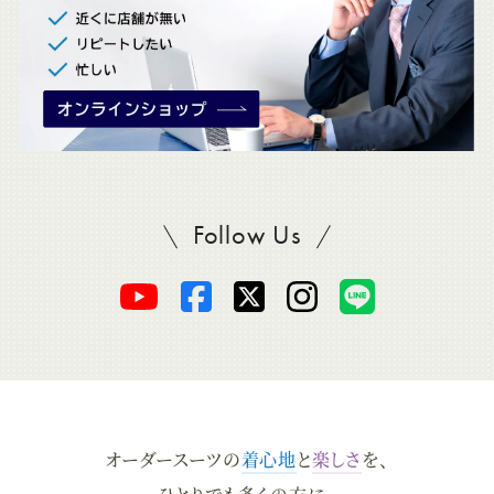
Follow Us
SADAをフォロー
オ
オ
オ
オ
オ
ー
ー
ー
ー
ー
ダ
ダ
ダ
ダ
ダ
オーダースーツの
着心地
と
楽しさ
を、
ー
ー
ー
ー
ー