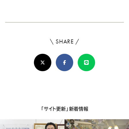
ー
ー
ー
ー
ー
新
日
ス
ス
ス
ス
ス
ー
ー
ー
ー
ー
\ SHARE /
よ
ツ
ツ
ツ
ツ
ツ
ろ
X(Twitter)
Facebook
Line
し
SADA
SADA
SADA
SADA
SADA
け
の
の
の
の
の
れ
ば
公
公
公
公
公
シ
「サイト更新」新着情報
式
式
式
式
式
ェ
ア