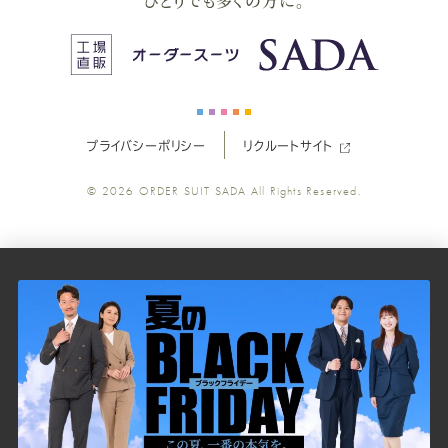
ひとりでも多くの方に。
ス
ス
ス
ス
ス
ー
ー
ー
ー
ー
プライバシーポリシー
リクルートサイト
ツ
ツ
ツ
ツ
ツ
© 2026
ORDER SUIT SADA
All Rights Reserved.
SADA
SADA
SADA
SADA
SADA
の
の
の
の
の
公
公
公
公
公
式
式
式
式
式
Youtube
Facebook
Twitter
Instagr
LINE