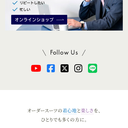
Follow Us
SADAをフォロー
オ
オ
オ
オ
オ
ー
ー
ー
ー
ー
ダ
ダ
ダ
ダ
ダ
オーダースーツの
着心地
と
楽しさ
を、
ー
ー
ー
ー
ー
ひとりでも多くの方に。