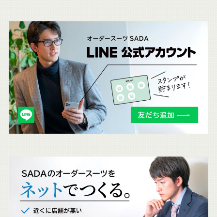
こ
ち
ら
も
チ
ェ
ッ
ク
。