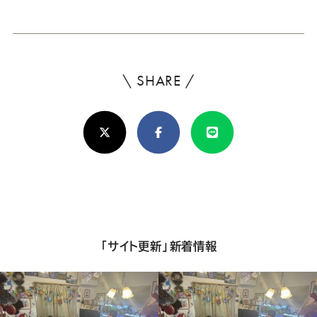
ー
ー
ー
ー
ー
日
ス
ス
ス
ス
ス
\ SHARE /
よ
ー
ー
ー
ー
ー
ろ
ツ
ツ
ツ
ツ
ツ
X(Twitter)
Facebook
Line
し
け
SADA
SADA
SADA
SADA
SADA
れ
の
の
の
の
の
ば
シ
公
公
公
公
公
「サイト更新」新着情報
ェ
式
式
式
式
式
ア
し