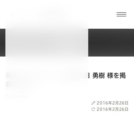
グロ
ーバ
ルメ
NEWS
ニュ
新着情報
ーボ
タン
著名人ギャラリーに、俳優 黒田 勇樹 様を掲
オ
オ
オ
オ
オ
載しました。
サイト更新
ー
ー
ー
ー
ー
投
2016年2月26日
稿
最
2016年2月26日
ダ
ダ
ダ
ダ
ダ
日
終
更
新