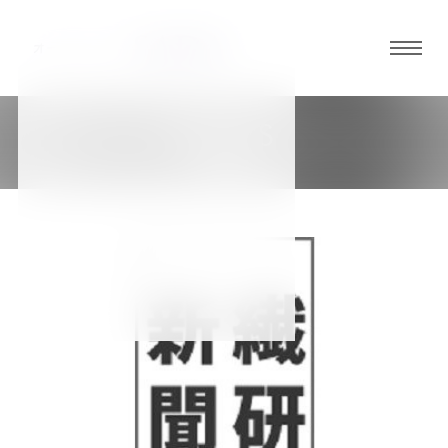
グロ
ーバ
ルメ
NEWS
ニュ
新着情報
ーボ
タン
オ
オ
オ
オ
オ
ー
ー
ー
ー
ー
ダ
ダ
ダ
ダ
ダ