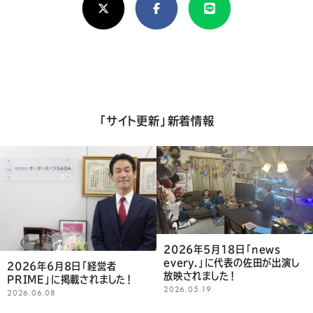
し
け
れ
ば
シ
「サイト更新」新着情報
ェ
ア
し
て
く
2026年5月18日「news
2026年5月18日「news
every.」に代表の佐田が出演し
every.」に代表の佐田が出演致
だ
放映されました！
します！
2026.05.19
2026.05.18
さ