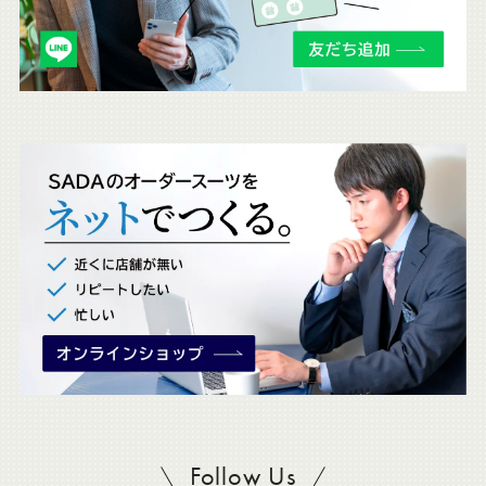
も
チ
ェ
ッ
ク
。
Follow Us