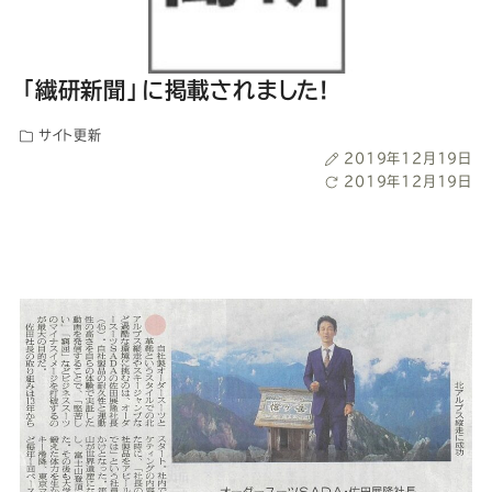
ー
ー
ー
ー
ー
ス
ス
ス
ス
ス
「繊研新聞」に掲載されました!
ー
ー
ー
ー
ー
サイト更新
投
2019年12月19日
稿
最
2019年12月19日
ツ
ツ
ツ
ツ
ツ
日
終
更
SADA
SADA
SADA
SADA
SADA
新
日
の
の
の
の
の
公
公
公
公
公
式
式
式
式
式