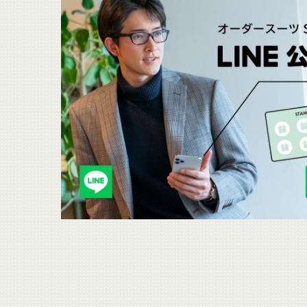
こ
ち
ら
も
チ
ェ
ッ
ク
。