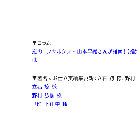
▼コラム
恋のコンサルタント 山本早織さんが指南！【
は。
▼著名人お仕立実績集更新：立石 諒 様、野村 
立石 諒 様
野村 弘樹 様
リピート山中 様