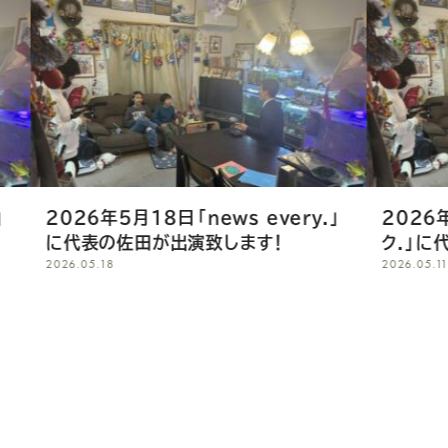
て
く
だ
さ
い
18日「news every.」
2026年5月10日「SUN
田が出演致します！
ク.」に代表の佐田が出演
2026.05.11