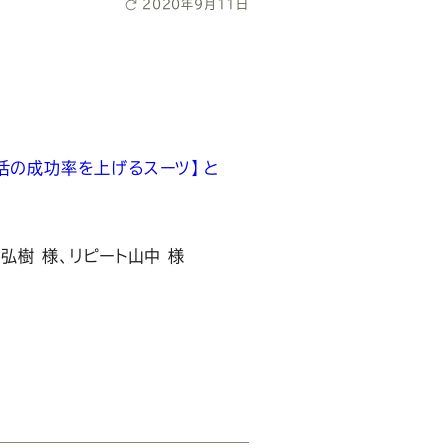
稿
最
2020年9月11日
日
終
更
新
日
婚活の成功率を上げるスーツ】と
弘樹 様、リピート山中 様