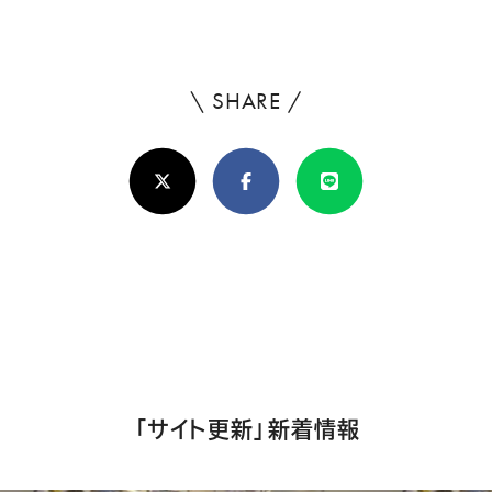
\ SHARE /
よ
ろ
X(Twitter)
Facebook
Line
し
け
れ
ば
シ
ェ
ア
「サイト更新」新着情報
し