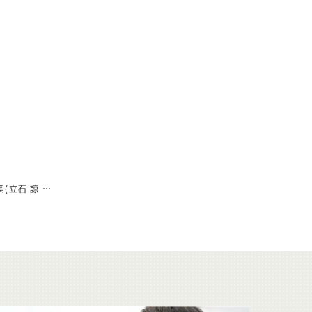
更新情報:コラム、著名人お仕立て実績集(立石 諒 様、野村 弘樹 様、リピート山中 様)