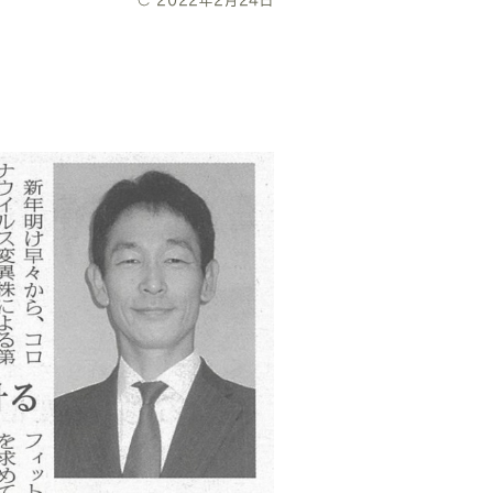
日
終
更
新
日