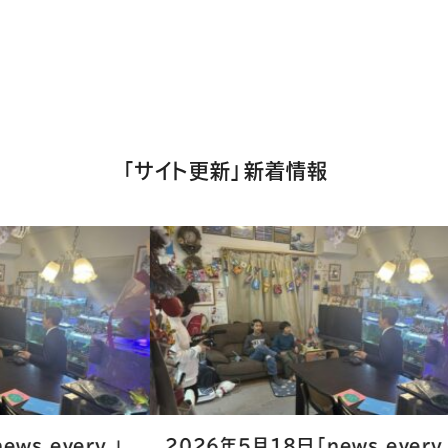
れ
ば
シ
ェ
ア
「サイト更新」新着情報
し
て
く
だ
さ
い
18日「news every.」
2026年5月10日「SUN