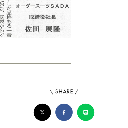
\ SHARE /
よ
ろ
X(Twitter)
Facebook
Line
し
け