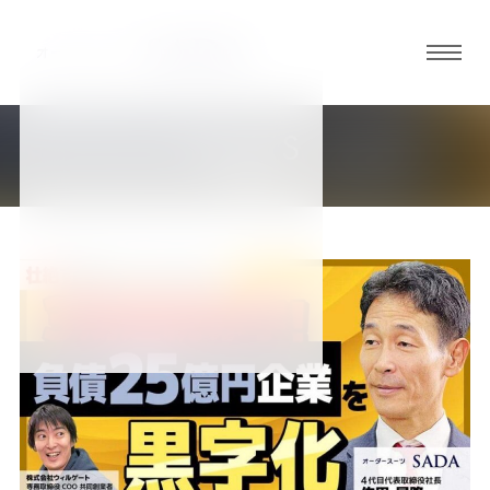
グロ
ーバ
ルメ
NEWS
ニュ
新着情報
ーボ
タン
オ
オ
オ
オ
オ
ー
ー
ー
ー
ー
ダ
ダ
ダ
ダ
ダ