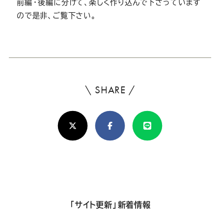
前編・後編に分けて、楽しく作り込んで下さっています
ので是非、ご覧下さい。
\ SHARE /
よ
ろ
X(Twitter)
Facebook
Line
し
け
れ
ば
シ
「サイト更新」新着情報
ェ