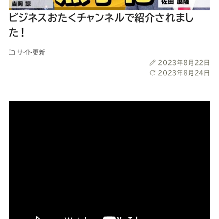
ー
ー
ー
ー
ー
ビジネスおたくチャンネルで紹介されまし
ス
ス
ス
ス
ス
た！
サイト更新
ー
ー
ー
ー
ー
投
2023年8月22日
稿
最
2023年8月24日
ツ
ツ
ツ
ツ
ツ
日
終
更
新
SADA
SADA
SADA
SADA
SADA
日
の
の
の
の
の
公
公
公
公
公
式
式
式
式
式