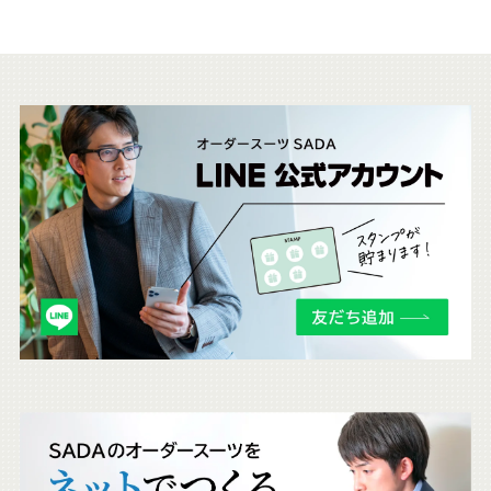
こ
ち
ら
も
チ
ェ
ッ
ク