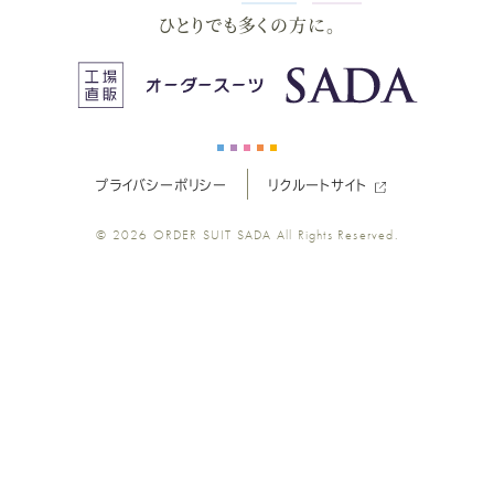
ー
ー
ー
ー
ー
ひとりでも多くの方に。
ス
ス
ス
ス
ス
ー
ー
ー
ー
ー
プライバシーポリシー
リクルートサイト
ツ
ツ
ツ
ツ
ツ
© 2026
ORDER SUIT SADA
All Rights Reserved.
SADA
SADA
SADA
SADA
SADA
の
の
の
の
の
公
公
公
公
公
式
式
式
式
式