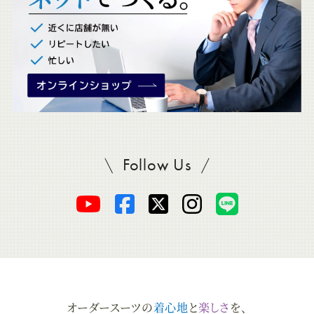
。
Follow Us
SADAをフォロー
オ
オ
オ
オ
オ
ー
ー
ー
ー
ー
ダ
ダ
ダ
ダ
ダ
オーダースーツの
着心地
と
楽しさ
を、