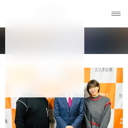
グロ
ーバ
ルメ
NEWS
ニュ
新着情報
ーボ
タン
オ
オ
オ
オ
オ
ー
ー
ー
ー
ー
ダ
ダ
ダ
ダ
ダ