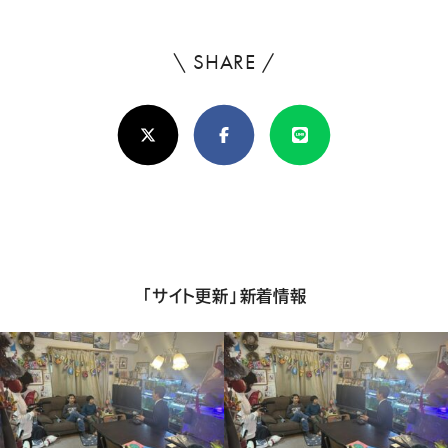
\ SHARE /
よ
ろ
X(Twitter)
Facebook
Line
し
け
れ
ば
シ
「サイト更新」新着情報
ェ
ア
し
て