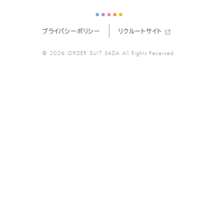
ー
ー
ー
ー
ー
プライバシーポリシー
リクルートサイト
ツ
ツ
ツ
ツ
ツ
© 2026
ORDER SUIT SADA
All Rights Reserved.
SADA
SADA
SADA
SADA
SADA
の
の
の
の
の
公
公
公
公
公
式
式
式
式
式
Youtube
Facebook
Twitter
Instagr
LINE