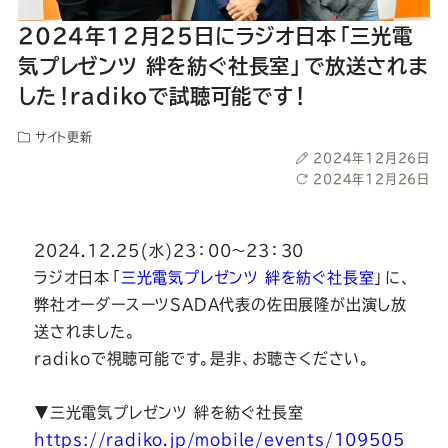
ー
ー
ー
ー
ー
2024年12月25日にラジオ日本「三光電
ス
ス
ス
ス
ス
気プレゼンツ 絆を紡ぐ社長室」で放送されま
した！radikoで試聴可能です！
ー
ー
ー
ー
ー
サイト更新
投
2024年12月26日
ツ
ツ
ツ
ツ
ツ
稿
最
2024年12月26日
日
終
更
SADA
SADA
SADA
SADA
SADA
新
2024.12.25(水)23：00～23：30
日
ラジオ日本「
三光電気プレゼンツ 絆を紡ぐ社長室
」に、
の
の
の
の
の
弊社オーダースーツSADA代表の佐田展隆が出演し放
送されました。
公
公
公
公
公
radikoで視聴可能です。是非、お聴きください。
式
式
式
式
式
▼三光電気プレゼンツ 絆を紡ぐ社長室
https://radiko.jp/mobile/events/109505