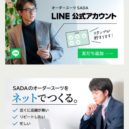
こ
ち
ら
も
チ
ェ
ッ
ク
。