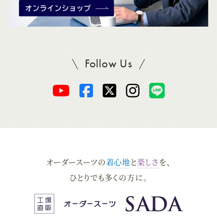
Follow Us
SADAをフォロー
オ
オ
オ
オ
オ
ー
ー
ー
ー
ー
ダ
ダ
ダ
ダ
ダ
オーダースーツの
着心地
と
楽しさ
を、
ー
ー
ー
ー
ー
ひとりでも多くの方に。
ス
ス
ス
ス
ス