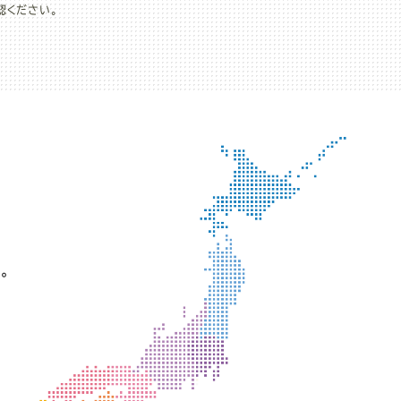
認ください。
。