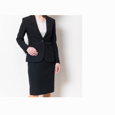
生
地
素
材
紹
介