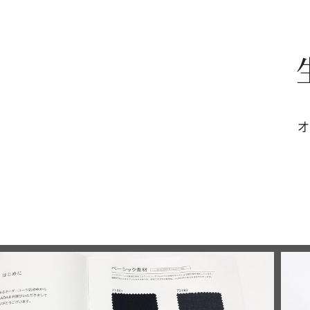
オ
生
地