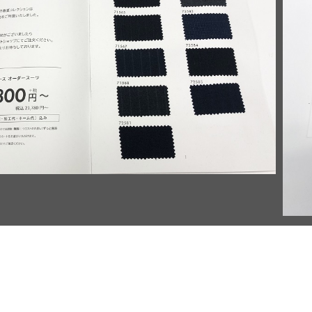
サ
ン
プ
ル
ブ
ッ
ク
の
画
像
生