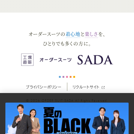
ー
ー
ー
ー
ー
ダ
ダ
ダ
ダ
ダ
オーダースーツの
着心地
と
楽しさ
を、
ー
ー
ー
ー
ー
ひとりでも多くの方に。
ス
ス
ス
ス
ス
ー
ー
ー
ー
ー
プライバシーポリシー
リクルートサイト
ツ
ツ
ツ
ツ
ツ
© 2026
ORDER SUIT SADA
All Rights Reserved.
SADA
SADA
SADA
SADA
SADA
の
の
の
の
の