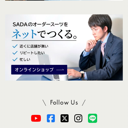
ェ
ッ
ク
。
Follow Us
SADAをフォロー
オ
オ
オ
オ
オ