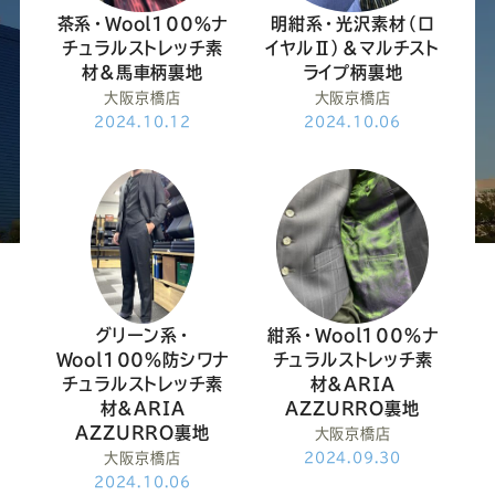
ー
ー
ー
ー
ー
茶系・Wool100％ナ
明紺系・光沢素材（ロ
チュラルストレッチ素
イヤルⅡ）&マルチスト
ス
ス
ス
ス
ス
材&馬車柄裏地
ライプ柄裏地
大阪京橋店
大阪京橋店
ー
ー
ー
ー
ー
2024.10.12
2024.10.06
ツ
ツ
ツ
ツ
ツ
SADA
SADA
SADA
SADA
SADA
の
の
の
の
の
グリーン系・
紺系・Wool100％ナ
Wool100％防シワナ
チュラルストレッチ素
公
公
公
公
公
チュラルストレッチ素
材&ARIA
材&ARIA
AZZURRO裏地
AZZURRO裏地
大阪京橋店
式
式
式
式
式
大阪京橋店
2024.09.30
2024.10.06