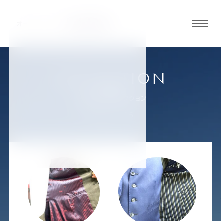
グロ
ーバ
ルメ
ニュ
COLLECTION
ーボ
大阪京橋店
お客様スーツコレクション
タン
PAGE: 5 / 15
オ
オ
オ
オ
オ
ー
ー
ー
ー
ー
ダ
ダ
ダ
ダ
ダ