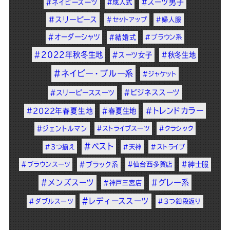
#スーツ男子
#ネイビースーツ
#成人式
#スリーピース
#セットアップ
#婦人服
#オーダーシャツ
#結婚式
#ブラウン系
#2022年秋冬生地
#スーツ女子
#秋冬生地
#ネイビー・ブルー系
#ジャケット
#ビジネススーツ
#スリーピーススーツ
#トレンドカラー
#2022年春夏生地
#春夏生地
#ジェントルマン
#ストライプスーツ
#クラシック
#ベスト
#3つ揃え
#天神
#ストライプ
#紳士服
#ブラウンスーツ
#ブラック系
#仙台西多賀店
#メンズスーツ
#グレー系
#神戸三宮店
#レディーススーツ
#ダブルスーツ
#3つ釦段返り