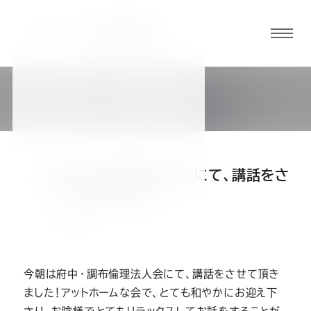
グロ
ーバ
ルメ
BLOG
ニュ
社長ブログ
ーボ
タン
府中・調布倫理法人会にて、講話をさ
オ
オ
オ
オ
オ
せて頂きました!
その他
ー
ー
ー
ー
ー
ダ
ダ
ダ
ダ
ダ
今朝は府中・調布倫理法人会にて、講話をさせて頂き
ました！アットホームな会で、とても和やかにお迎え下