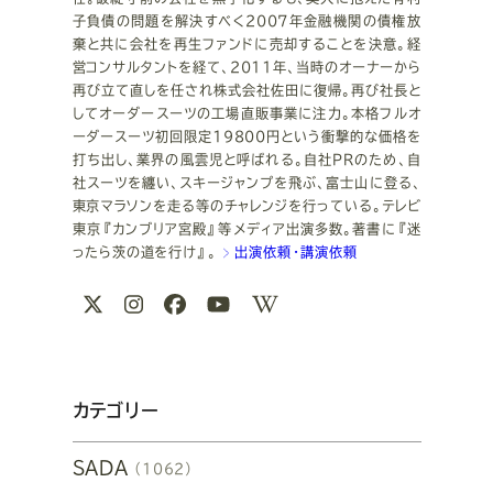
ル
子負債の問題を解決すべく2007年金融機関の債権放
棄と共に会社を再生ファンドに売却することを決意。経
営コンサルタントを経て、2011年、当時のオーナーから
再び立て直しを任され株式会社佐田に復帰。再び社長と
してオーダースーツの工場直販事業に注力。本格フルオ
ーダースーツ初回限定19800円という衝撃的な価格を
打ち出し、業界の風雲児と呼ばれる。自社PRのため、自
社スーツを纏い、スキージャンプを飛ぶ、富士山に登る、
東京マラソンを走る等のチャレンジを行っている。テレビ
東京『カンブリア宮殿』等メディア出演多数。著書に『迷
ったら茨の道を行け』。
出演依頼・講演依頼
関
X
Instagram
Facebook
Youtube
Wikipedia
連
リ
ン
カテゴリー
ク
SADA
（1062）