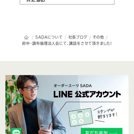
オーダースーツSADAのトップページ
SADAについて
社長ブログ
その他
府中・調布倫理法人会にて、講話をさせて頂きました!
こ
ち
ら
も
チ