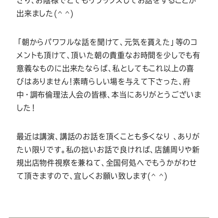
ー
ー
ー
ー
ー
さり、お陰様でとてもリラックスしてお話をすることが
出来ました(^ ^)
ス
ス
ス
ス
ス
「朝からパワフルな話を聞けて、元気を貰えた」等のコ
ー
ー
ー
ー
ー
メントも頂けて、頂いた朝の貴重なお時間を少しでも有
意義なものに出来たならば、私としてもこれ以上の喜
ツ
ツ
ツ
ツ
ツ
びはありません！素晴らしい場を与えて下さった、府
中・調布倫理法人会の皆様、本当にありがとうございま
した！
SADA
SADA
SADA
SADA
SADA
最近は講演、講話のお話を頂くことも多くなり 、ありが
の
の
の
の
の
たい限りです。私の拙いお話で良ければ、店舗周りや新
規出店物件視察を兼ねて、全国何処へでもうかがわせ
公
公
公
公
公
て頂きますので、宜しくお願い致します(^ ^)
式
式
式
式
式