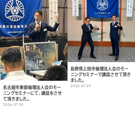
し
て
く
だ
さ
い
長野県上田市倫理法人会のモー
ニングセミナーで講話させて頂き
ました。
2026.07.29
名古屋市東部倫理法人会のモー
ニングセミナーにて、講話をさせ
て頂きました。
2026.07.30