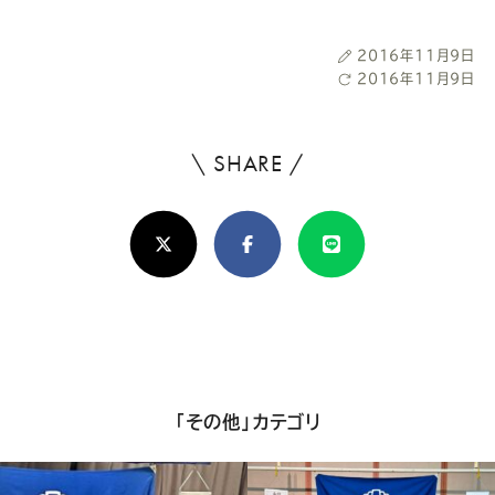
Youtube
Facebook
Twitter
Instagram
LINE
投
2016年11月9日
稿
最
2016年11月9日
日
終
更
新
\ SHARE /
よ
日
ろ
X(Twitter)
Facebook
Line
し
け
れ
ば
シ
「その他」カテゴリ
ェ
ア