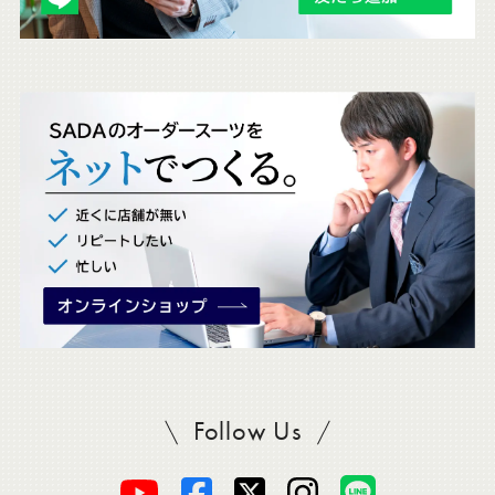
ェ
ッ
ク
。
Follow Us
SADAをフォロー
オ
オ
オ
オ
オ