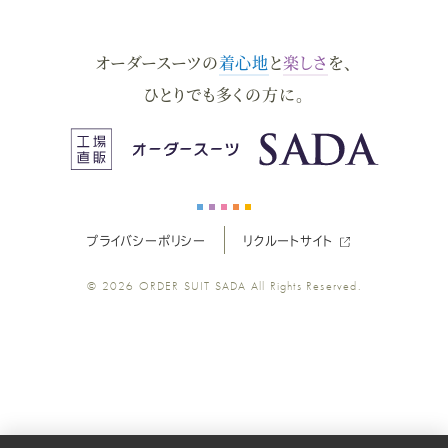
ダ
ダ
ダ
ダ
ダ
オーダースーツの
着心地
と
楽しさ
を、
ー
ー
ー
ー
ー
ひとりでも多くの方に。
ス
ス
ス
ス
ス
ー
ー
ー
ー
ー
プライバシーポリシー
リクルートサイト
ツ
ツ
ツ
ツ
ツ
© 2026
ORDER SUIT SADA
All Rights Reserved.
SADA
SADA
SADA
SADA
SADA
の
の
の
の
の
公
公
公
公
公