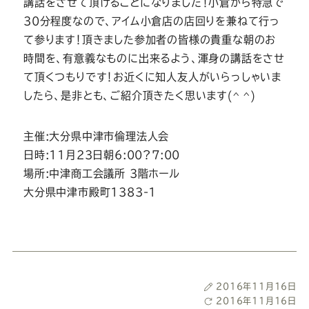
ー
ー
ー
ー
ー
講
話をさせて頂けることになりました！小倉から特急で
30
分程度なので、アイム小倉店の店回りを兼ねて行っ
ス
ス
ス
ス
ス
て参り
ます！頂きました参加者の皆様の貴重な朝のお
時間を、有
意義なものに出来るよう、渾身の講話をさせ
ー
ー
ー
ー
ー
て頂くつもり
です！お近くに知人友人がいらっしゃいま
したら、是非と
も、ご紹介頂きたく思います(^ ^)
ツ
ツ
ツ
ツ
ツ
主催:大分県中津市倫理法人会
SADA
SADA
SADA
SADA
SADA
日時:11月23日朝6:00?7:00
場所:中津商工会議所 3階ホール
大分県中津市殿町1383-1
の
の
の
の
の
公
公
公
公
公
式
式
式
式
式
投
2016年11月16日
稿
最
2016年11月16日