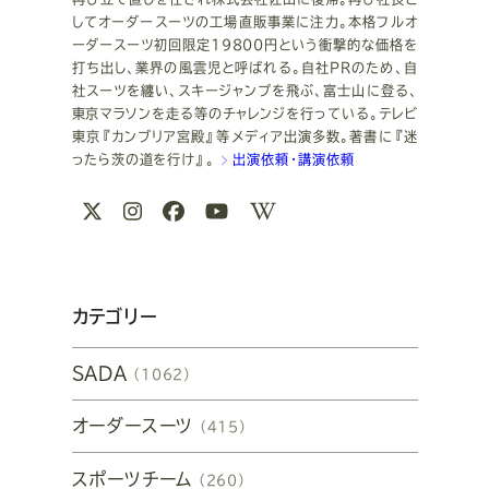
してオーダースーツの工場直販事業に注力。本格フルオ
ーダースーツ初回限定19800円という衝撃的な価格を
打ち出し、業界の風雲児と呼ばれる。自社PRのため、自
社スーツを纏い、スキージャンプを飛ぶ、富士山に登る、
東京マラソンを走る等のチャレンジを行っている。テレビ
東京『カンブリア宮殿』等メディア出演多数。著書に『迷
ったら茨の道を行け』。
出演依頼・講演依頼
関
X
Instagram
Facebook
Youtube
Wikipedia
連
リ
ン
カテゴリー
ク
SADA
（1062）
オーダースーツ
（415）
スポーツチーム
（260）