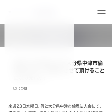
グロ
ーバ
ルメ
BLOG
ニュ
社長ブログ
ーボ
タン
来週23日水曜日、何と大分県中津市倫
オ
オ
オ
オ
オ
理法人会にて、講話をさせて頂けること
になりました!
ー
ー
ー
ー
ー
その他
ダ
ダ
ダ
ダ
ダ
来週23日水曜日、何と大分県中津市倫理法人会にて、