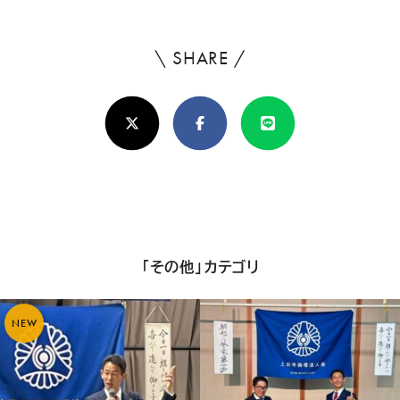
Youtube
Facebook
Twitter
Instagram
LINE
日
終
更
新
\ SHARE /
よ
日
ろ
X(Twitter)
Facebook
Line
し
け
れ
ば
シ
「その他」カテゴリ
ェ
ア
NEW
し
て