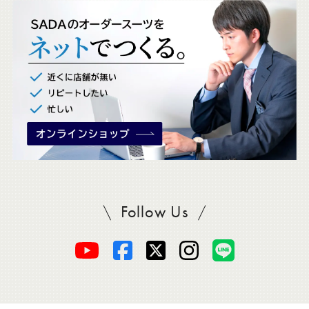
ク
。
Follow Us
SADAをフォロー
オ
オ
オ
オ
オ
ー
ー
ー
ー
ー