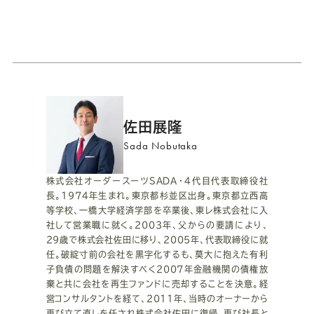
プ
佐田展隆
ロ
Sada Nobutaka
フ
株式会社オーダースーツSADA・4代目代表取締役社
長。1974年生まれ。東京都杉並区出身。東京都立西高
ィ
等学校、一橋大学経済学部を卒業後、東レ株式会社に入
社して営業職に就く。2003年、父からの要請により、
ー
29歳で株式会社佐田に移り、2005年、代表取締役に就
任。破綻寸前の会社を黒字化するも、莫大に抱えた有利
ル
子負債の問題を解決すべく2007年金融機関の債権放
棄と共に会社を再生ファンドに売却することを決意。経
営コンサルタントを経て、2011年、当時のオーナーから
再び立て直しを任され株式会社佐田に復帰。再び社長と