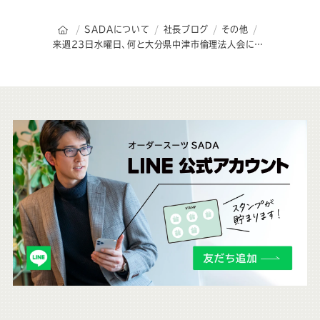
オーダースーツSADAのトップページ
SADAについて
社長ブログ
その他
来週23日水曜日、何と大分県中津市倫理法人会にて、講話をさせて頂けることになりました!
こ
ち
ら
も
チ
ェ
ッ