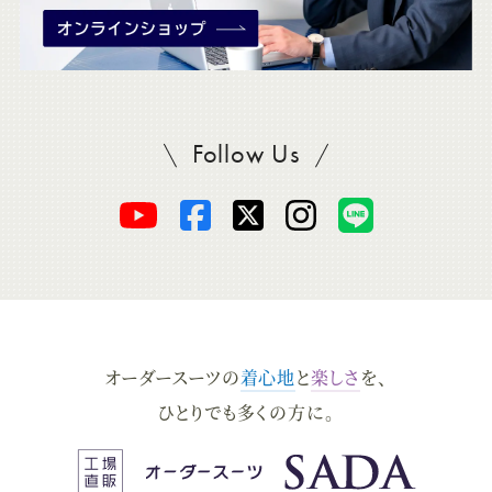
Follow Us
SADAをフォロー
オ
オ
オ
オ
オ
ー
ー
ー
ー
ー
ダ
ダ
ダ
ダ
ダ
オーダースーツの
着心地
と
楽しさ
を、
ー
ー
ー
ー
ー
ひとりでも多くの方に。
ス
ス
ス
ス
ス