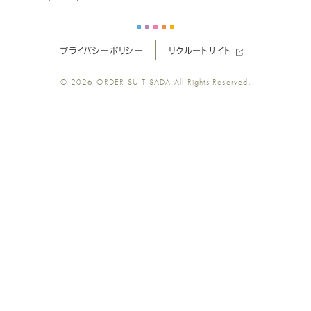
ー
ー
ー
ー
ー
プライバシーポリシー
リクルートサイト
ツ
ツ
ツ
ツ
ツ
© 2026
ORDER SUIT SADA
All Rights Reserved.
SADA
SADA
SADA
SADA
SADA
の
の
の
の
の
公
公
公
公
公
式
式
式
式
式
Youtube
Facebook
Twitter
Instagr
LINE