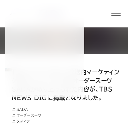
グロ
ーバ
ルメ
BLOG
ニュ
社長ブログ
ーボ
タン
TBS「THE TIME,」放送内マーケティン
オ
オ
オ
オ
オ
グ部コーナーにて、私とオーダースーツ
SADAが取り上げられた内容が、TBS
ー
ー
ー
ー
ー
NEWS DIGに掲載となりました。
SADA
ダ
ダ
ダ
ダ
ダ
オーダースーツ
メディア