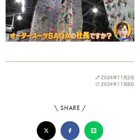
投
2024年11月2日
稿
最
2024年11月8日
日
終
更
新
\ SHARE /
よ
日
ろ
X(Twitter)
Facebook
Line
し