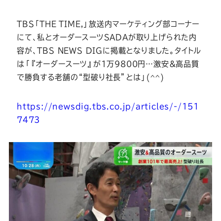
ー
ー
ー
ー
ー
TBS「THE TIME,」放送内マーケティング部コーナー
ス
ス
ス
ス
ス
にて、私とオーダースーツSADAが取り上げられた内
容が、TBS NEWS DIGに掲載となりました。タイトル
ー
ー
ー
ー
ー
は「『オーダースーツ』が1万9800円…激安＆高品質
で勝負する老舗の“型破り社長”とは」(^^)
ツ
ツ
ツ
ツ
ツ
https://newsdig.tbs.co.jp/articles/-/151
SADA
SADA
SADA
SADA
SADA
7473
の
の
の
の
の
公
公
公
公
公
式
式
式
式
式