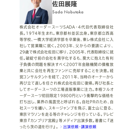
佐田展隆
ロ
Sada Nobutaka
フ
株式会社オーダースーツSADA・4代目代表取締役社
長。1974年生まれ。東京都杉並区出身。東京都立西高
ィ
等学校、一橋大学経済学部を卒業後、東レ株式会社に入
社して営業職に就く。2003年、父からの要請により、
ー
29歳で株式会社佐田に移り、2005年、代表取締役に就
任。破綻寸前の会社を黒字化するも、莫大に抱えた有利
ル
子負債の問題を解決すべく2007年金融機関の債権放
棄と共に会社を再生ファンドに売却することを決意。経
営コンサルタントを経て、2011年、当時のオーナーから
再び立て直しを任され株式会社佐田に復帰。再び社長と
してオーダースーツの工場直販事業に注力。本格フルオ
ーダースーツ初回限定19800円という衝撃的な価格を
打ち出し、業界の風雲児と呼ばれる。自社PRのため、自
社スーツを纏い、スキージャンプを飛ぶ、富士山に登る、
東京マラソンを走る等のチャレンジを行っている。テレビ
東京『カンブリア宮殿』等メディア出演多数。著書に『迷
ったら茨の道を行け』。
出演依頼・講演依頼