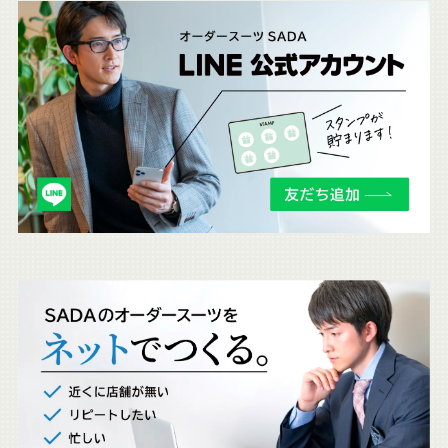
こ
ち
ら
も
チ
ェ
ッ
ク
。