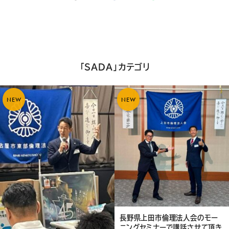
け
れ
ば
シ
「SADA」カテゴリ
ェ
ア
NEW
NEW
し
て
く
だ
さ
い
長野県上田市倫理法人会のモー
ニングセミナーで講話させて頂き