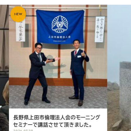
て
く
だ
さ
い
市倫理法人会のモーニング
講話させて頂きました。