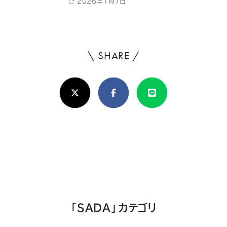
稿
最
2026年1月7日
日
終
更
新
日
\ SHARE /
よ
ろ
X(Twitter)
Facebook
Line
し
け
れ
ば
シ
ェ
ア
「SADA」カテゴリ
し