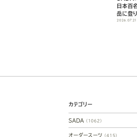
日本百名山、朝日連峰の主
岳に登り、無事、下山しまし
2026.07.21
カテゴリー
SADA
（1062）
オーダースーツ
（415）