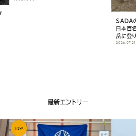
SADAのオーダースーツ
日本百名山、朝日連峰の主
岳に登り、無事、下山しまし
2026.07.21
最新エントリー