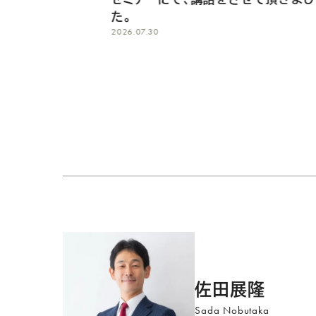
た。
2026.07.30
プ
ロ
佐田展隆
フ
Sada Nobutaka