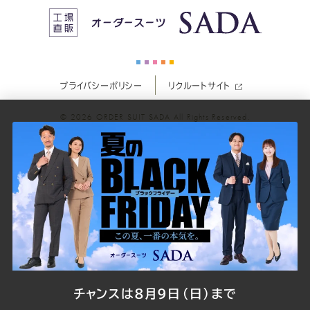
ス
ス
ス
ス
ス
ー
ー
ー
ー
ー
プライバシーポリシー
リクルートサイト
ツ
ツ
ツ
ツ
ツ
© 2026
ORDER SUIT SADA
All Rights Reserved.
SADA
SADA
SADA
SADA
SADA
の
の
の
の
の
公
公
公
公
公
式
式
式
式
式
Youtube
Facebook
Twitter
Instagr
LINE
チャンスは8月9日（日）まで