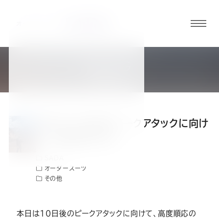
グロ
ーバ
ルメ
BLOG
ニュ
社長ブログ
ーボ
タン
本日は10日後のピークアタックに向け
オ
オ
オ
オ
オ
て、高度順応の日。
SADA
ー
ー
ー
ー
ー
オーダースーツ
その他
ダ
ダ
ダ
ダ
ダ
本日は10日後のピークアタックに向けて、高度順応の