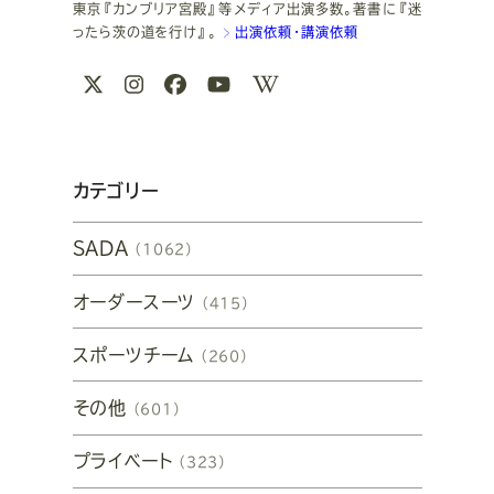
東京『カンブリア宮殿』等メディア出演多数。著書に『迷
ったら茨の道を行け』。
出演依頼・講演依頼
関
X
Instagram
Facebook
Youtube
Wikipedia
連
リ
ン
カテゴリー
ク
SADA
（1062）
オーダースーツ
（415）
スポーツチーム
（260）
その他
（601）
プライベート
（323）