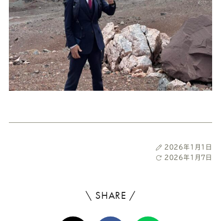
投
2026年1月1日
稿
最
2026年1月7日
日
終
更
新
\ SHARE /
よ
日
ろ