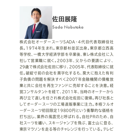
プ
佐田展隆
ロ
Sada Nobutaka
フ
株式会社オーダースーツSADA・4代目代表取締役社
長。1974年生まれ。東京都杉並区出身。東京都立西高
ィ
等学校、一橋大学経済学部を卒業後、東レ株式会社に入
社して営業職に就く。2003年、父からの要請により、
ー
29歳で株式会社佐田に移り、2005年、代表取締役に就
任。破綻寸前の会社を黒字化するも、莫大に抱えた有利
ル
子負債の問題を解決すべく2007年金融機関の債権放
棄と共に会社を再生ファンドに売却することを決意。経
営コンサルタントを経て、2011年、当時のオーナーから
再び立て直しを任され株式会社佐田に復帰。再び社長と
してオーダースーツの工場直販事業に注力。本格フルオ
ーダースーツ初回限定19800円という衝撃的な価格を
打ち出し、業界の風雲児と呼ばれる。自社PRのため、自
社スーツを纏い、スキージャンプを飛ぶ、富士山に登る、
東京マラソンを走る等のチャレンジを行っている。テレビ