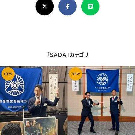
X(Twitter)
Facebook
Line
し
け
れ
ば
シ
「SADA」カテゴリ
ェ
ア
NEW
NEW
し
て
く
だ
さ