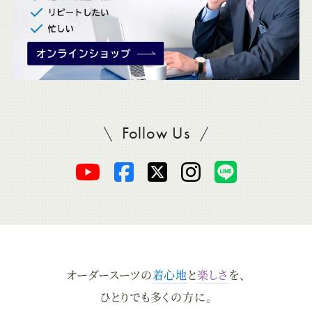
Follow Us
SADAをフォロー
オ
オ
オ
オ
オ
ー
ー
ー
ー
ー
ダ
ダ
ダ
ダ
ダ
オーダースーツの
着心地
と
楽しさ
を、
ー
ー
ー
ー
ー
ひとりでも多くの方に。