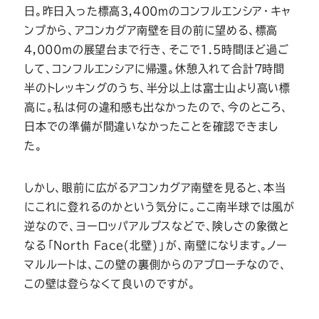
ー
ー
ー
ー
ー
日。昨日入った標高3,400mのコンフルエンシア・キャ
ンプから、アコンカグア南壁を目の前に望める、標高
ス
ス
ス
ス
ス
4,000mの展望台まで行き、そこで1.5時間ほど過ご
して、コンフルエンシアに帰還。休憩入れて合計7時間
ー
ー
ー
ー
ー
半のトレッキングのうち、半分以上は富士山より高い標
高に。私は何の違和感も出なかったので、今のところ、
ツ
ツ
ツ
ツ
ツ
日本での準備が間違いなかったことを確認できまし
た。
SADA
SADA
SADA
SADA
SADA
しかし、眼前に広がるアコンカグア南壁を見ると、本当
の
の
の
の
の
にこれに登れるのかという気分に。ここ南半球では風が
逆なので、ヨーロッパアルプスなどで、険しさの象徴と
公
公
公
公
公
なる「North Face(北壁)」が、南壁になります。ノー
マルルートは、この壁の裏側からのアプローチなので、
式
式
式
式
式
この壁は登らなくて良いのですが。