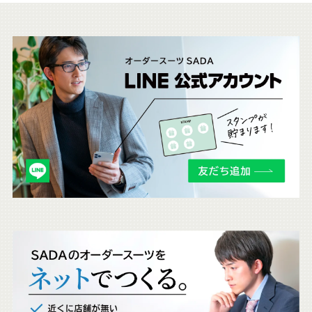
こ
ち
ら
も
チ
ェ
ッ
ク
。