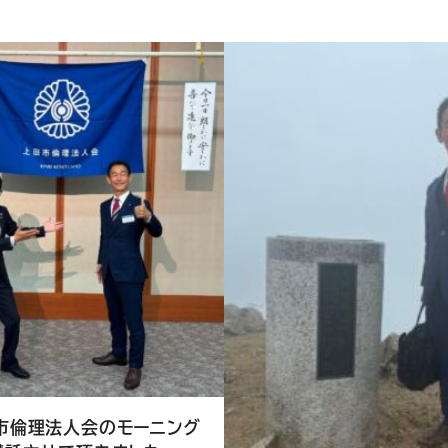
し
て
く
だ
さ
い
市倫理法人会のモーニング