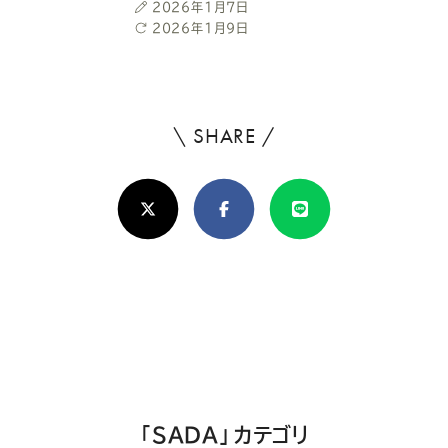
投
2026年1月7日
稿
最
2026年1月9日
日
終
更
新
日
\ SHARE /
よ
ろ
X(Twitter)
Facebook
Line
し
け
れ
ば
シ
ェ
ア
「SADA」カテゴリ