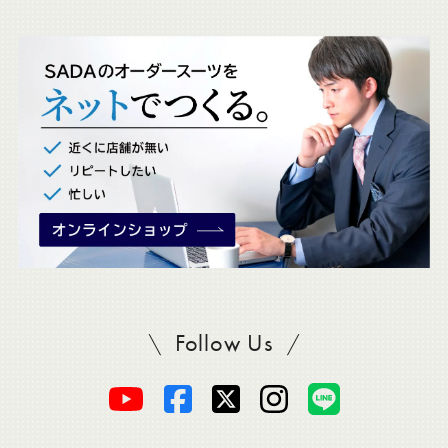
ッ
ク
。
Follow Us
SADAをフォロー
オ
オ
オ
オ
オ