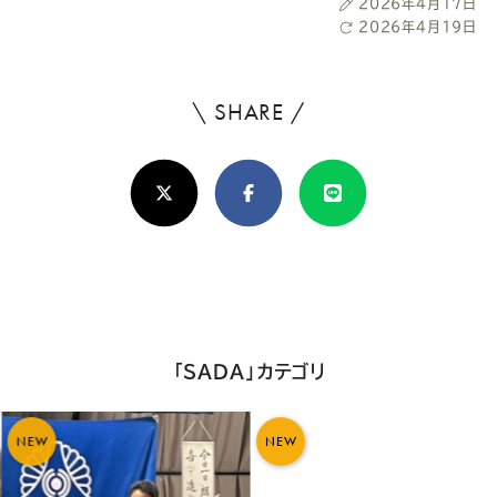
投
2026年4月17日
稿
最
2026年4月19日
日
終
更
新
\ SHARE /
よ
日
ろ
X(Twitter)
Facebook
Line
し
け
れ
ば
シ
「SADA」カテゴリ
ェ
ア
NEW
NEW
し