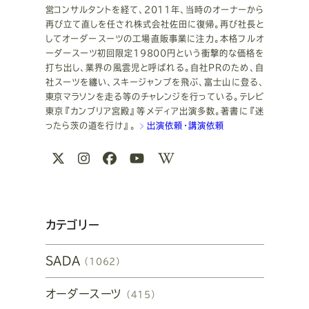
営コンサルタントを経て、2011年、当時のオーナーから
再び立て直しを任され株式会社佐田に復帰。再び社長と
してオーダースーツの工場直販事業に注力。本格フルオ
ーダースーツ初回限定19800円という衝撃的な価格を
打ち出し、業界の風雲児と呼ばれる。自社PRのため、自
社スーツを纏い、スキージャンプを飛ぶ、富士山に登る、
東京マラソンを走る等のチャレンジを行っている。テレビ
東京『カンブリア宮殿』等メディア出演多数。著書に『迷
ったら茨の道を行け』。
出演依頼・講演依頼
関
X
Instagram
Facebook
Youtube
Wikipedia
連
リ
ン
カテゴリー
ク
SADA
（1062）
オーダースーツ
（415）