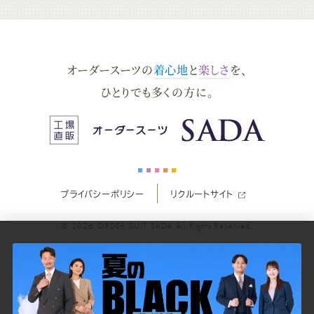
ー
ー
ー
ー
ー
ダ
ダ
ダ
ダ
ダ
オーダースーツの
着心地
と
楽しさ
を、
ー
ー
ー
ー
ー
ひとりでも多くの方に。
ス
ス
ス
ス
ス
ー
ー
ー
ー
ー
プライバシーポリシー
リクルートサイト
ツ
ツ
ツ
ツ
ツ
© 2026
ORDER SUIT SADA
All Rights Reserved.
SADA
SADA
SADA
SADA
SADA
の
の
の
の
の