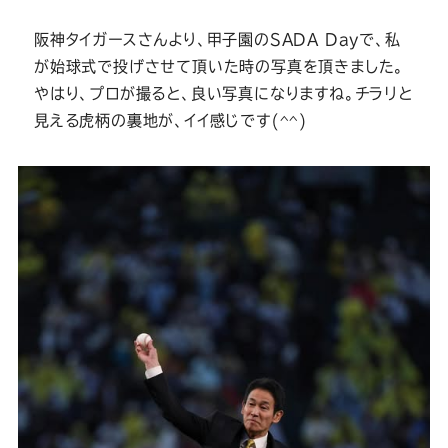
ー
ー
ー
ー
ー
阪神タイガースさんより、甲子園のSADA Dayで、私
ス
ス
ス
ス
ス
が始球式で投げさせて頂いた時の写真を頂きました。
やはり、プロが撮ると、良い写真になりますね。チラリと
ー
ー
ー
ー
ー
見える虎柄の裏地が、イイ感じです(^^)
ツ
ツ
ツ
ツ
ツ
SADA
SADA
SADA
SADA
SADA
の
の
の
の
の
公
公
公
公
公
式
式
式
式
式