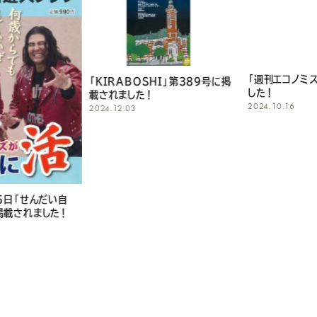
し
て
く
「週刊エコノミス
「KIRABOSHI」第389号に掲
した！
だ
載されました！
2024.10.16
2024.12.03
さ
い
5日「せんだい自
掲載されました！