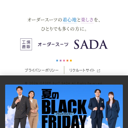
ダ
ダ
ダ
ダ
ダ
オーダースーツの
着心地
と
楽しさ
を、
ー
ー
ー
ー
ー
ひとりでも多くの方に。
ス
ス
ス
ス
ス
ー
ー
ー
ー
ー
プライバシーポリシー
リクルートサイト
ツ
ツ
ツ
ツ
ツ
© 2026
ORDER SUIT SADA
All Rights Reserved.
SADA
SADA
SADA
SADA
SADA
の
の
の
の
の
公
公
公
公
公