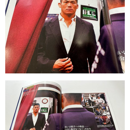
ー
ー
ー
ー
ー
ス
ス
ス
ス
ス
ー
ー
ー
ー
ー
ツ
ツ
ツ
ツ
ツ
SADA
SADA
SADA
SADA
SADA
の
の
の
の
の
公
公
公
公
公
式
式
式
式
式