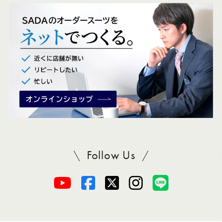
ッ
ク
。
Follow Us
SADAをフォロー
オ
オ
オ
オ
オ
ー
ー
ー
ー
ー