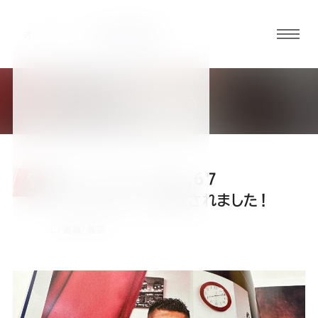
グロ
ーバ
ルメ
MEDIA
ニュ
メディア掲載情報
ーボ
タン
スポーツアルバムNo.67
オ
オ
オ
オ
オ
「SANADA」に掲載されました！
書籍・雑誌
ー
ー
ー
ー
ー
ダ
ダ
ダ
ダ
ダ