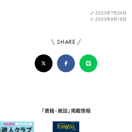
投
2023年7月24日
稿
最
2023年8月18日
日
終
更
新
\ SHARE /
よ
日
ろ
X(Twitter)
Facebook
Line
し
け
れ
ば
シ
「書籍・雑誌」掲載情報
ェ
ア