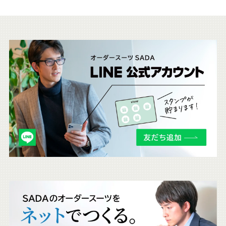
こ
ち
ら
も
チ
ェ
ッ
ク
。