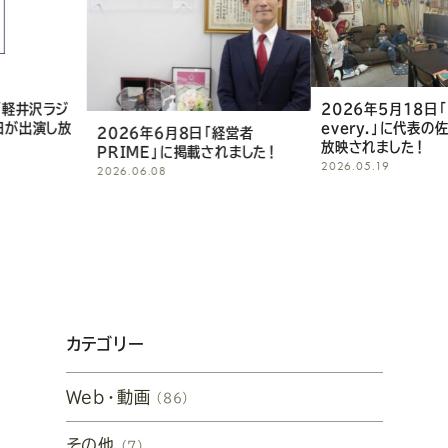
2026年5月18日「news
2026年5月18
every.」に代表の佐田が出演し
every.」に
日「経営者
放映されました！
します！
載されました！
2026.05.19
2026.05.18
カテゴリー
Web・動画
（86）
その他
（7）