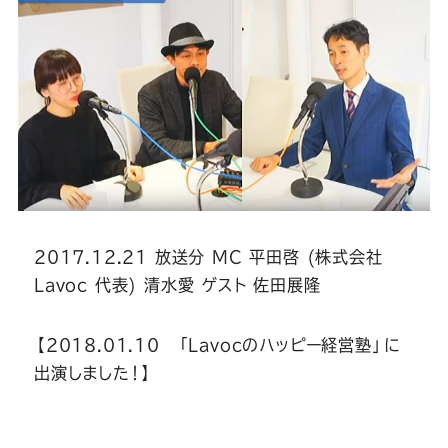
ー
ー
ー
ー
ー
ス
ス
ス
ス
ス
ー
ー
ー
ー
ー
ツ
ツ
ツ
ツ
ツ
SADA
SADA
SADA
SADA
SADA
2017.12.21 放送分 MC 平田啓 (株式会社
の
の
の
の
の
Lavoc 代表) 清水愛 ゲスト 佐田展隆
公
公
公
公
公
【2018.01.10 「Lavocのハッピー経営塾」に
出演しました！】
式
式
式
式
式