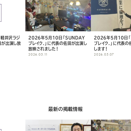
ア
し
て
く
0日「SUNDAY
2026年5月10日「SUNDAY
2026年4月1
表の佐田が出演し
ブレイク.」に代表の佐田が出演致
「まとめて！土曜
だ
！
します！
が出演し放送さ
2026.05.07
2026.04.14
さ
い
最新の掲載情報