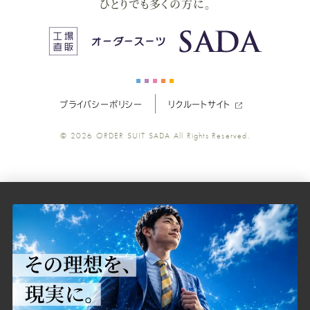
ひとりでも多くの方に。
ス
ス
ス
ス
ス
ー
ー
ー
ー
ー
プライバシーポリシー
リクルートサイト
ツ
ツ
ツ
ツ
ツ
© 2026
ORDER SUIT SADA
All Rights Reserved.
SADA
SADA
SADA
SADA
SADA
の
の
の
の
の
公
公
公
公
公
式
式
式
式
式