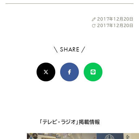
Youtube
Facebook
Twitter
Instagram
LINE
投
2017年12月20日
稿
最
2017年12月20日
日
終
更
新
\ SHARE /
よ
日
ろ
X(Twitter)
Facebook
Line
し
け
れ
ば
シ
「テレビ・ラジオ」掲載情報
ェ