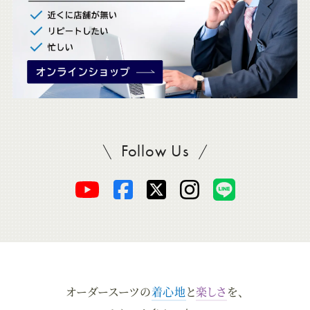
Follow Us
SADAをフォロー
オ
オ
オ
オ
オ
ー
ー
ー
ー
ー
ダ
ダ
ダ
ダ
ダ
オーダースーツの
着心地
と
楽しさ
を、
ー
ー
ー
ー
ー