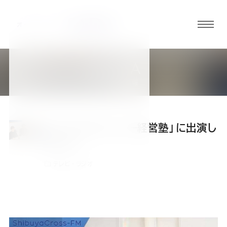
グロ
ーバ
ルメ
MEDIA
ニュ
メディア掲載情報
ーボ
タン
「Lavocのハッピー経営塾」に出演し
オ
オ
オ
オ
オ
ました!
テレビ・ラジオ
ー
ー
ー
ー
ー
ダ
ダ
ダ
ダ
ダ