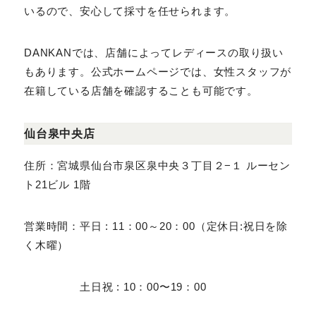
安級のオーダースーツを提供するブランドです。価格の
安さだけでなく、3カ月間のスーツサイズ調整無料な
ど、充実したサービスでも支持されています。フィッタ
ーは厳しい審査に合格した従業員のみで構成されてい
るので、安心して採寸を任せられます。
DANKANでは、店舗によってレディースの取り扱いも
あります。公式ホームページでは、女性スタッフが在籍
している店舗を確認することも可能です。
仙台泉中央店
住所：宮城県仙台市泉区泉中央３丁目２−１ ルーセント
21ビル 1階
営業時間：平日 : 11：00～20：00（定休日:祝日を