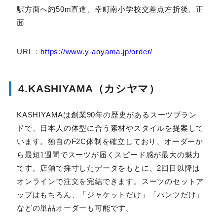
アクセス：仙台駅18番バス乗り場より仙台市営バス「鶴
ヶ谷7丁目行」乗車、「幸町2丁目」下車。仙台駅方面へ
約50m直進、幸町南小学校交差点左折後、正面
URL：
https://www.y-aoyama.jp/order/
4.KASHIYAMA（カシヤマ）
KASHIYAMAは創業90年の歴史があるスーツブラン
ドで、日本人の体型に合う素材やスタイルを提案してい
ます。独自のF2C体制を確立しており、オーダーから最
短1週間でスーツが届くスピード感が最大の魅力です。
店舗で採寸したデータをもとに、2回目以降はオンライ
ンで注文を完結できます。スーツのセットアップはもち