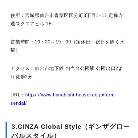
オーダースーツは、メンズ・レディースともに1着
49,500円～（税込）で、納期は6～7週間です。
住所：宮城県仙台市青葉区国分町3丁目1−11 定禅寺
通スクエアビル 1F
営業時間：10：30～19：00（定休日：祝日を除く水
曜）
アクセス：仙台市地下鉄 勾当台公園駅 公園出口2より
徒歩2分
URL：
https://www.hanabishi-
housei.co.jp/form-sendai/