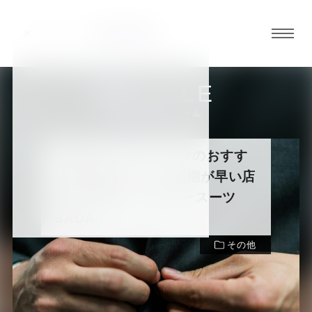
グロ
ーバ
ルメ
ARTICLE
ニュ
スーツの知識・コラム
ーボ
タン
仙台のオーダースーツのおすすめ
5選を紹介！安く納期が早い店舗
オ
オ
オ
オ
オ
まで紹介 – オーダースーツ
SADA
ー
ー
ー
ー
ー
その他
ダ
ダ
ダ
ダ
ダ