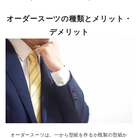
紫山経由 泉パークタウン」行きのバスに乗り、バス停
「寺岡一丁目北・泉パークタウン」で下車後、徒歩3分
URL：
https://www.orihica.com/shop/store/083
8
オーダースーツの種類とメリット・デ
メリット