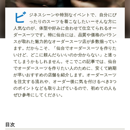
ー
ー
ー
ー
ー
ビ
ジネスシーンや特別なイベントで、自分にぴっ
ス
ス
ス
ス
ス
たりのスーツを着こなしたいーそんな方に人気
なのが、体型や好みに合わせて仕立てられるオーダー
ー
ー
ー
ー
ー
スーツです。特に仙台には、品質や価格のバランスが取
れた魅力的なオーダースーツ店が多数揃っています。だ
からこそ、「仙台でオーダースーツを作りたいけど、ど
ツ
ツ
ツ
ツ
ツ
こに頼んだらいいのか分からない」と迷ってしまうかも
しれません。そこでこの記事では、仙台でオーダースー
SADA
SADA
SADA
SADA
SADA
ツを作りたい人のために、安くて納期が早いおすすめ
の店舗を紹介します。オーダースーツを注文する流れ
の
の
の
の
の
や、オーダー後に気を付けるべき3つのポイントなども
取り上げているので、初めての人もぜひ参考にしてく
ださい。
公
公
公
公
公
式
式
式
式
式
目次